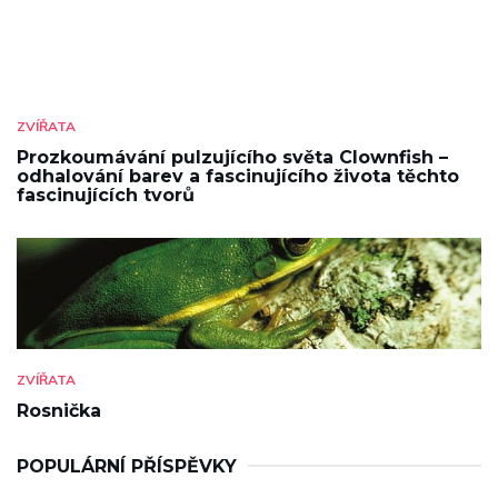
ZVÍŘATA
Prozkoumávání pulzujícího světa Clownfish –
odhalování barev a fascinujícího života těchto
fascinujících tvorů
ZVÍŘATA
Rosnička
POPULÁRNÍ PŘÍSPĚVKY