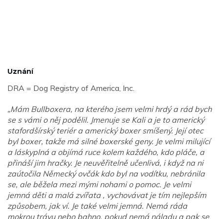
Uznání
DRA = Dog Registry of America, Inc.
„Mám Bullboxera, na kterého jsem velmi hrdý a rád bych
se s vámi o něj podělil. Jmenuje se Kali a je to americký
stafordšírský teriér a americký boxer smíšený. Její otec
byl boxer, takže má silné boxerské geny. Je velmi milující
a láskyplná a objímá ruce kolem každého, kdo pláče, a
přináší jim hračky. Je neuvěřitelně učenlivá, i když na ni
zaútočila Německý ovčák kdo byl na vodítku, nebránila
se, ale běžela mezi mými nohami o pomoc. Je velmi
jemná děti a malá zvířata , vychovávat je tím nejlepším
způsobem, jak ví. Je také velmi jemná. Nemá ráda
mokrou trávu nebo bahno, pokud nemá náladu a pak se