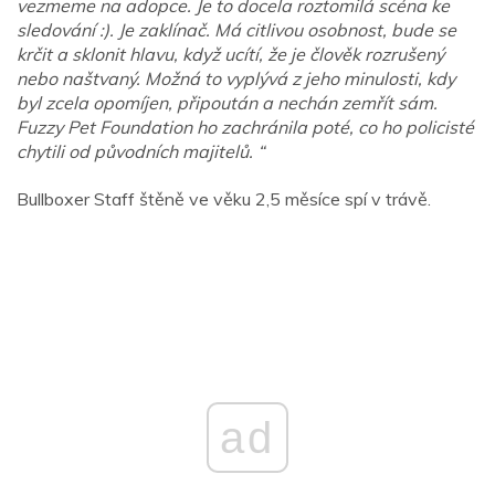
vezmeme na adopce. Je to docela roztomilá scéna ke
sledování :). Je zaklínač. Má citlivou osobnost, bude se
krčit a sklonit hlavu, když ucítí, že je člověk rozrušený
nebo naštvaný. Možná to vyplývá z jeho minulosti, kdy
byl zcela opomíjen, připoután a nechán zemřít sám.
Fuzzy Pet Foundation ho zachránila poté, co ho policisté
chytili od původních majitelů. “
Bullboxer Staff štěně ve věku 2,5 měsíce spí v trávě.
ad