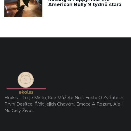
American Bully 9 týdnů stará
Ekolss - To Je Místo, Kde Můžete Najít Fakta O Zvířatech,
První Desítce, Řídit Jejich Chování, Emoce A Rozum, Ale I
Na Celý Život.