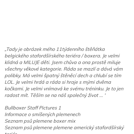
„Tady je obrázek mého 11týdenního štěňátka
belgického stafordšírského teriéra / boxera. Je velmi
klidná a MILUJE děti. Jsem chůva a ona prostě miluje
všechny věkové kategorie. Ráda se mazlí a dává vám
polibky. Má velmi špatný štěněcí dech a chlubí se tím
LOL. Je velmi hrdá a ráda si hraje s mými dvěma
kočkami. Je velmi vnímavá ke svému tréninku. Je to jen
radost mít. Těším se na náš společný život ... '
Bullboxer Staff Pictures 1
Informace o smíšených plemenech
Seznam psů plemene boxer mix
Seznam psů plemene plemene americký stafordšírský