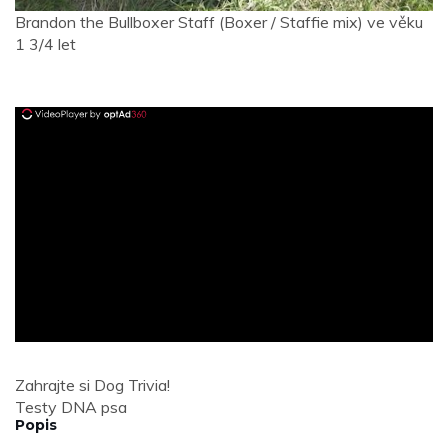
Brandon the Bullboxer Staff (Boxer / Staffie mix) ve věku
1 3/4 let
ad
Zahrajte si Dog Trivia!
Testy DNA psa
Popis