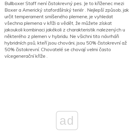
Bullboxer Staff není čistokrevný pes. Je to kříženec mezi
Boxer a Americký stafordšírský teriér . Nejlepší způsob, jak
určit temperament smíšeného plemene, je vyhledat
všechna plemena v kříži a vědět, že můžete získat
jakoukoli kombinaci jakékoli z charakteristik nalezených u
některého z plemen v hybridu. Ne všichni tito návrháři
hybridních psů, kteří jsou chováni, jsou 50% čistokrevní až
50% čistokrevní. Chovatelé se chovají velmi často
vícegenerační kříže .
ad