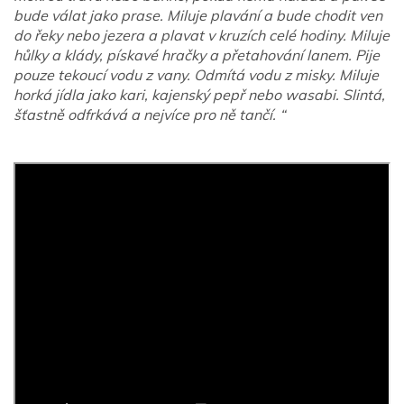
bude válat jako prase. Miluje plavání a bude chodit ven
do řeky nebo jezera a plavat v kruzích celé hodiny. Miluje
hůlky a klády, pískavé hračky a přetahování lanem. Pije
pouze tekoucí vodu z vany. Odmítá vodu z misky. Miluje
horká jídla jako kari, kajenský pepř nebo wasabi. Slintá,
šťastně odfrkává a nejvíce pro ně tančí. “