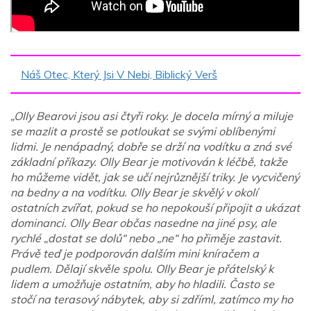
Náš Otec, Který Jsi V Nebi, Biblický Verš
„Olly Bearovi jsou asi čtyři roky. Je docela mírný a miluje
se mazlit a prostě se potloukat se svými oblíbenými
lidmi. Je nenápadný, dobře se drží na vodítku a zná své
základní příkazy. Olly Bear je motivován k léčbě, takže
ho můžeme vidět, jak se učí nejrůznější triky. Je vycvičený
na bedny a na vodítku. Olly Bear je skvělý v okolí
ostatních zvířat, pokud se ho nepokouší připojit a ukázat
dominanci. Olly Bear občas nasedne na jiné psy, ale
rychlé „dostat se dolů“ nebo „ne“ ho přiměje zastavit.
Právě teď je podporován dalším mini kníračem a
pudlem. Dělají skvěle spolu. Olly Bear je přátelský k
lidem a umožňuje ostatním, aby ho hladili. Často se
stočí na terasový nábytek, aby si zdříml, zatímco my ho