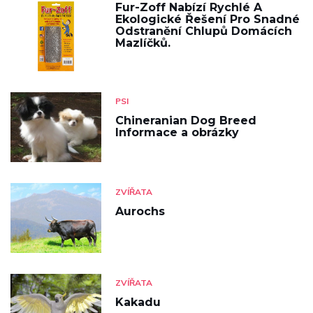
Fur-Zoff Nabízí Rychlé A
Ekologické Řešení Pro Snadné
Odstranění Chlupů Domácích
Mazlíčků.
PSI
Chineranian Dog Breed
Informace a obrázky
ZVÍŘATA
Aurochs
ZVÍŘATA
Kakadu