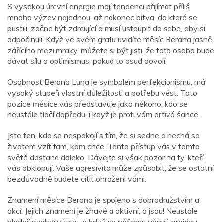
S vysokou úrovní energie mají tendenci přijímat příliš
mnoho výzev najednou, až nakonec bitva, do které se
pustili, začne být zdrcující a musí ustoupit do sebe, aby si
odpočinuli. Když ve svém grafu uvidíte měsíc Berana jasně
zářícího mezi mraky, můžete si být jisti, že tato osoba bude
dávat sílu a optimismus, pokud to osud dovolí.
Osobnost Berana Luna je symbolem perfekcionismu, má
vysoký stupeň vlastní důležitosti a potřebu vést. Tato
pozice měsíce vás představuje jako někoho, kdo se
neustále tlačí dopředu, i když je proti vám drtivá šance.
Jste ten, kdo se nespokojí s tím, že si sedne a nechá se
životem vzít tam, kam chce. Tento přístup vás v tomto
světě dostane daleko. Dávejte si však pozor na ty, kteří
vás obklopují. Vaše agresivita může způsobit, že se ostatní
bezdůvodně budete cítit ohroženi vámi.
Znamení měsíce Berana je spojeno s dobrodružstvím a
akcí. Jejich znamení je žhavé a aktivní, a jsou! Neustále
hledají osobní výzvu, a když se něčemu věnují, projdou.