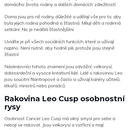
domácího života, rodiny a dalších domácích záležitostí.
Doma jsou pro ně rodiny důležité a udělají vše pro to, aby
byla jejich rodina pohodlná a šťastná. Milují děti a rodinná
setkání. Nic je nedělá šťastnějšími.
Uvidíte je při všech sociálních funkcích, které si užívají
naplno. Není nutné, aby hodně pili, protože jsou stejně
šťastní.
Následovníci tohoto znamení jsou odvážní, velkorysí,
dobrosrdeční a vysoce kreativní lidé. Lidé s rakovinou Leo
jsou soucitní filantropové a často si užívají kariéry učitelů,
lékařů, ministrů nebo poradců.
Rakovina Leo Cusp osobnostní
rysy
Osobnost Cancer Leo Cusp má silný smysl pro sebe a
nebojí se riskovat. Jsou velkorysí a vstřícní a mají