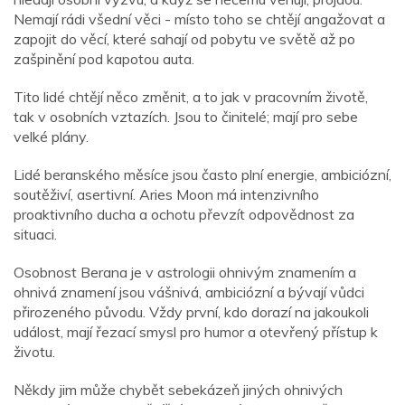
Nemají rádi všední věci - místo toho se chtějí angažovat a
zapojit do věcí, které sahají od pobytu ve světě až po
zašpinění pod kapotou auta.
Tito lidé chtějí něco změnit, a to jak v pracovním životě,
tak v osobních vztazích. Jsou to činitelé; mají pro sebe
velké plány.
Lidé beranského měsíce jsou často plní energie, ambiciózní,
soutěživí, asertivní. Aries Moon má intenzivního
proaktivního ducha a ochotu převzít odpovědnost za
situaci.
Osobnost Berana je v astrologii ohnivým znamením a
ohnivá znamení jsou vášnivá, ambiciózní a bývají vůdci
přirozeného původu. Vždy první, kdo dorazí na jakoukoli
událost, mají řezací smysl pro humor a otevřený přístup k
životu.
Někdy jim může chybět sebekázeň jiných ohnivých