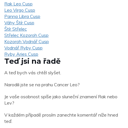
Rak Leo Cusp
Leo Virgo Cusp
Panna Libra Cusp
Váhy Štír Cusp
Štír Střelec
Střelec Kozoroh Cusp
Kozoroh Vodnář Cusp
Vodnář Ryby Cusp
Ryby Aries Cusp
Teď jsi na řadě
A teď bych vás chtěl slyšet.
Narodili jste se na prahu Cancer Leo?
Je vaše osobnost spíše jako sluneční znamení Rak nebo
Lev?
V každém případě prosím zanechte komentář níže hned
teď.