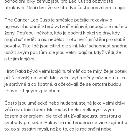
odhodlaní; díky čemuž jsou pro Leo Cuspa obzvláště
atraktivní. Není divu, že se tito dva často navzájem zaujali.
The Cancer Leo Cusp je směsice pečující rakoviny a
agresivního ohně, která vytváří vášnivé, nebojácné muže a
ženy. Potřebují někoho, kdo je podnítí k akci ve dny, kdy
mají chuť sedět a nic nedělat. Toto není umístění pro slabé
povahy. Tito lidé jsou citliví, ale silní. Mají schopnost snadno
ublížit svým pocitům, ale jsou velmi loajální, když vědí, že
jste jim loajální.
Hrot Raka bývá velmi loajální, téměř do té míry, že je dotek
příliš závislý na sobě. Mají velmi vyhraněný názor na to, co
je správné a co špatné, a očekávají, že se ostatní budou
chovat stejným způsobem.
Často jsou umělecké nebo hudební, stejně jako velmi citliví
vůči ostatním lidem. Mohou být velmi velkorysí svým
časem a energiemi, ale také si užívají spoustu prostoru a
svobody pro sebe. Rakovina má tendenci se více zajímat o
to, co si ostatní myslí, než o to, co je racionální nebo