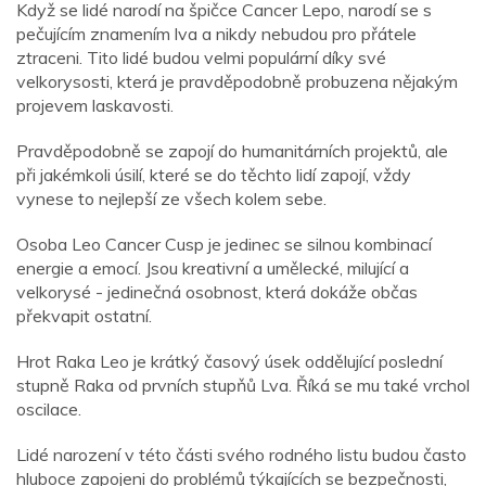
Když se lidé narodí na špičce Cancer Lepo, narodí se s
pečujícím znamením lva a nikdy nebudou pro přátele
ztraceni. Tito lidé budou velmi populární díky své
velkorysosti, která je pravděpodobně probuzena nějakým
projevem laskavosti.
Pravděpodobně se zapojí do humanitárních projektů, ale
při jakémkoli úsilí, které se do těchto lidí zapojí, vždy
vynese to nejlepší ze všech kolem sebe.
Osoba Leo Cancer Cusp je jedinec se silnou kombinací
energie a emocí. Jsou kreativní a umělecké, milující a
velkorysé - jedinečná osobnost, která dokáže občas
překvapit ostatní.
Hrot Raka Leo je krátký časový úsek oddělující poslední
stupně Raka od prvních stupňů Lva. Říká se mu také vrchol
oscilace.
Lidé narození v této části svého rodného listu budou často
hluboce zapojeni do problémů týkajících se bezpečnosti,