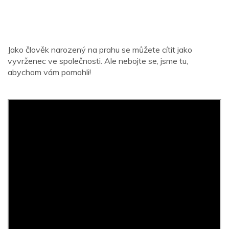
Jako člověk narozený na prahu se můžete cítit jako
vyvrženec ve společnosti. Ale nebojte se, jsme tu,
abychom vám pomohli!