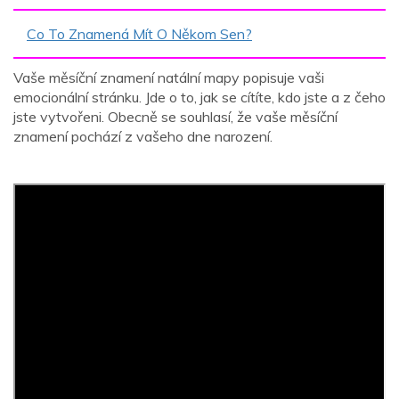
Co To Znamená Mít O Někom Sen?
Vaše měsíční znamení natální mapy popisuje vaši
emocionální stránku. Jde o to, jak se cítíte, kdo jste a z čeho
jste vytvořeni. Obecně se souhlasí, že vaše měsíční
znamení pochází z vašeho dne narození.