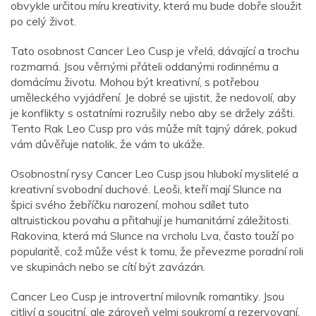
obvykle určitou míru kreativity, která mu bude dobře sloužit
po celý život.
Tato osobnost Cancer Leo Cusp je vřelá, dávající a trochu
rozmarná. Jsou věrnými přáteli oddanými rodinnému a
domácímu životu. Mohou být kreativní, s potřebou
uměleckého vyjádření. Je dobré se ujistit, že nedovolí, aby
je konflikty s ostatními rozrušily nebo aby se držely zášti.
Tento Rak Leo Cusp pro vás může mít tajný dárek, pokud
vám důvěřuje natolik, že vám to ukáže.
Osobnostní rysy Cancer Leo Cusp jsou hlubokí myslitelé a
kreativní svobodní duchové. Leoši, kteří mají Slunce na
špici svého žebříčku narození, mohou sdílet tuto
altruistickou povahu a přitahují je humanitární záležitosti.
Rakovina, která má Slunce na vrcholu Lva, často touží po
popularitě, což může vést k tomu, že převezme poradní roli
ve skupinách nebo se cítí být zavázán.
Cancer Leo Cusp je introvertní milovník romantiky. Jsou
citliví a soucitní, ale zároveň velmi soukromí a rezervovaní.