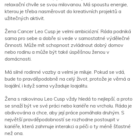
relaxační chvíle se svou milovanou. Má spoustu energie,
kterou je třeba nasměrovat do kreativních projektů a
užitečných aktivit.
Žena Cancer Leo Cusp je velmi ambiciózní. Ráda podniká
sama pro sebe a dobře si vede v samostatné výdělečné
činnosti. Může mít schopnost zvládnout dobrý domov
nebo rodinu a může být také úspěšnou ženou v
domácnosti.
Má silné rodinné vazby a velmi je miluje. Pokud se vdá,
bude to pravděpodobně na celý život, protože je věrná a
loajální, i když sama vyžaduje loajalitu.
Žena s rakovinou Leo Cusp vždy hledá to nejlepší, a proto
se snaží být ve své práci nebo kariéře na vrcholu. Ráda je
obdivována a chce, aby její práce pomáhala druhým. S
největší pravděpodobností se rozhodne postoupit v
kariéře, která zahrnuje interakci a péči o ty méně šťastné
než ona.