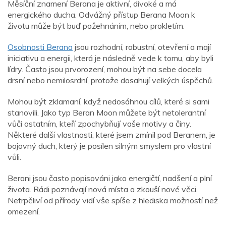
Měsíční znamení Berana je aktivní, divoké a má
energického ducha. Odvážný přístup Berana Moon k
životu může být buď požehnáním, nebo prokletím.
Osobnosti Berana
jsou rozhodní, robustní, otevření a mají
iniciativu a energii, která je následně vede k tomu, aby byli
lídry. Často jsou prvorození, mohou být na sebe docela
drsní nebo nemilosrdní, protože dosahují velkých úspěchů.
Mohou být zklamaní, když nedosáhnou cílů, které si sami
stanovili. Jako typ Beran Moon můžete být netolerantní
vůči ostatním, kteří zpochybňují vaše motivy a činy.
Některé další vlastnosti, které jsem zmínil pod Beranem, je
bojovný duch, který je posílen silným smyslem pro vlastní
vůli.
Berani jsou často popisováni jako energičtí, nadšení a plní
života. Rádi poznávají nová místa a zkouší nové věci.
Netrpěliví od přírody vidí vše spíše z hlediska možností než
omezení.