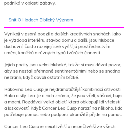
podniká v oblasti zábavy.
Snít O Hadech Biblický Význam
Vynikají v psaní, poezii a dalších kreativních snahách, jako
je výzdoba interiéru, stavba domu a další. Jsou hluboce
duchovní, často rozvíjejí své vyšší já prostřednictvím
umění, koníčků a různých typů tvůrčích činností.
Jejich pocity jsou velmi hluboké, takže si musí dávat pozor,
aby se nestali přehnaně sentimentálními nebo se snadno
nezranili, když dovolí ostatním blízké.
Rakovina Leo Cusp je nejdramatičtější kombinací citlivosti
Raka a síly Lva. Je o nich známo, že jsou vřelí, vášniví, bujní
a mocní. Rozdávají velká objetí, která obklopují lidi vřelostí
a laskavostí. Když Cancer Leo Cusp narazí na někoho, kdo
potřebuje pomoc nebo podporu, okamžitě přijde na pomoc.
Cancer Leo Cusp je nejcitlivější a nejpečlivější ze všech