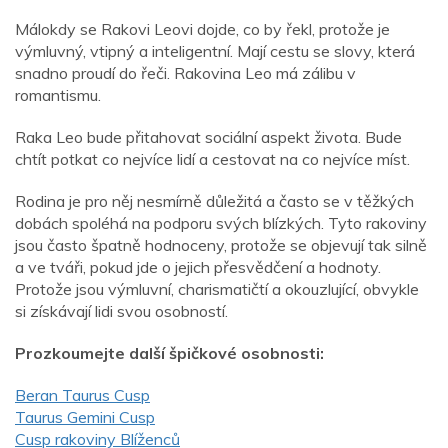
Málokdy se Rakovi Leovi dojde, co by řekl, protože je
výmluvný, vtipný a inteligentní. Mají cestu se slovy, která
snadno proudí do řeči. Rakovina Leo má zálibu v
romantismu.
Raka Leo bude přitahovat sociální aspekt života. Bude
chtít potkat co nejvíce lidí a cestovat na co nejvíce míst.
Rodina je pro něj nesmírně důležitá a často se v těžkých
dobách spoléhá na podporu svých blízkých. Tyto rakoviny
jsou často špatně hodnoceny, protože se objevují tak silně
a ve tváři, pokud jde o jejich přesvědčení a hodnoty.
Protože jsou výmluvní, charismatičtí a okouzlující, obvykle
si získávají lidi svou osobností.
Prozkoumejte další špičkové osobnosti:
Beran Taurus Cusp
Taurus Gemini Cusp
Cusp rakoviny Blíženců