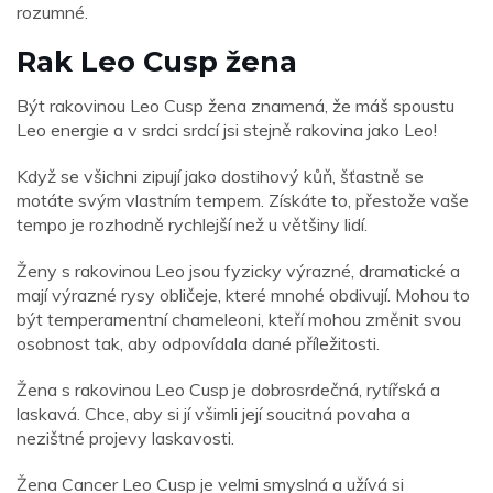
rozumné.
Rak Leo Cusp žena
Být rakovinou Leo Cusp žena znamená, že máš spoustu
Leo energie a v srdci srdcí jsi stejně rakovina jako Leo!
Když se všichni zipují jako dostihový kůň, šťastně se
motáte svým vlastním tempem. Získáte to, přestože vaše
tempo je rozhodně rychlejší než u většiny lidí.
Ženy s rakovinou Leo jsou fyzicky výrazné, dramatické a
mají výrazné rysy obličeje, které mnohé obdivují. Mohou to
být temperamentní chameleoni, kteří mohou změnit svou
osobnost tak, aby odpovídala dané příležitosti.
Žena s rakovinou Leo Cusp je dobrosrdečná, rytířská a
laskavá. Chce, aby si jí všimli její soucitná povaha a
nezištné projevy laskavosti.
Žena Cancer Leo Cusp je velmi smyslná a užívá si