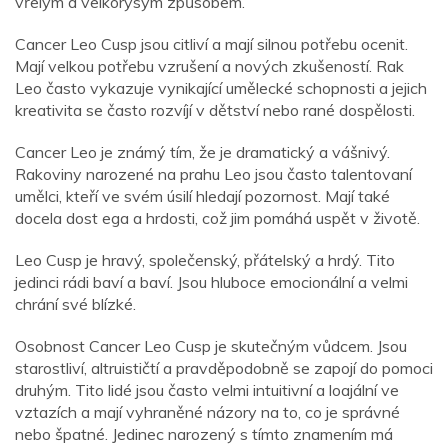
vřelým a velkorysým způsobem.
Cancer Leo Cusp jsou citliví a mají silnou potřebu ocenit.
Mají velkou potřebu vzrušení a nových zkušeností. Rak
Leo často vykazuje vynikající umělecké schopnosti a jejich
kreativita se často rozvíjí v dětství nebo rané dospělosti.
Cancer Leo je známý tím, že je dramatický a vášnivý.
Rakoviny narozené na prahu Leo jsou často talentovaní
umělci, kteří ve svém úsilí hledají pozornost. Mají také
docela dost ega a hrdosti, což jim pomáhá uspět v životě.
Leo Cusp je hravý, společenský, přátelský a hrdý. Tito
jedinci rádi baví a baví. Jsou hluboce emocionální a velmi
chrání své blízké.
Osobnost Cancer Leo Cusp je skutečným vůdcem. Jsou
starostliví, altruističtí a pravděpodobně se zapojí do pomoci
druhým. Tito lidé jsou často velmi intuitivní a loajální ve
vztazích a mají vyhraněné názory na to, co je správné
nebo špatné. Jedinec narozený s tímto znamením má