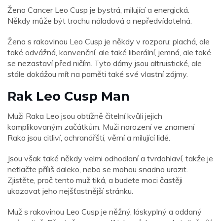
Žena Cancer Leo Cusp je bystrá, milující a energická.
Někdy může být trochu náladová a nepředvídatelná.
Žena s rakovinou Leo Cusp je někdy v rozporu: plachá, ale
také odvážná, konvenční, ale také liberální, jemná, ale také
se nezastaví před ničím. Tyto dámy jsou altruistické, ale
stále dokážou mít na paměti také své vlastní zájmy.
Rak Leo Cusp Man
Muži Raka Leo jsou obtížně čitelní kvůli jejich
komplikovaným začátkům. Muži narození ve znamení
Raka jsou citliví, ochranářští, věrní a milující lidé.
Jsou však také někdy velmi odhodlaní a tvrdohlaví, takže je
netlačte příliš daleko, nebo se mohou snadno urazit.
Zjistěte, proč tento muž tiká, a budete moci častěji
ukazovat jeho nejšťastnější stránku.
Muž s rakovinou Leo Cusp je něžný, láskyplný a oddaný