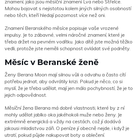
znamení, jako jsou měsíční znamení Lva nebo Střelce.
Mohou bojovat s nejistotou kolem jiných silných osobností
nebo těch, kteří hledají pozornost více než oni.
Znamení Beranského měsíce popisuje vaše vrozené
impulsy. Je to zábavné, velmi náročné znamení, které je
třeba držet na pevném vodítku. Jako dítě jste možná těžko
vedli, protože jste neměli schopnost ovládat své podněty.
Měsíc v Beranské ženě
Ženy Berana Moon mají silnou vůli a odvahu a často cítí
potřebu jednat, aby odvrátily krizi. Pokud je něco, co si
myslí, že je třeba udělat, mají jen málo pochybností, že je to
jejich odpovědnost.
Měsíční žena Berana má dobré vlastnosti, které by z ní
mohly udělat jablko oka jakéhokoli muže nebo ženy. Je
extrémně energická a vždy na cestách, což jí dodává
jakousi mladistvou záři. O peníze jí obecně nejde, i když je
utratí, pokud půjde nakupovat boty a oblečení.