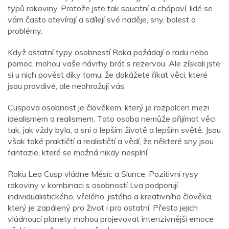
typů rakoviny. Protože jste tak soucitní a chápaví, lidé se
vám často otevírají a sdílejí své naděje, sny, bolest a
problémy.
Když ostatní typy osobností Raka požádají o radu nebo
pomoc, mohou vaše návrhy brát s rezervou. Ale získali jste
si u nich pověst díky tomu, že dokážete říkat věci, které
jsou pravdivé, ale neohrožují vás.
Cuspova osobnost je člověkem, který je rozpolcen mezi
idealismem a realismem. Tato osoba nemůže přijímat věci
tak, jak vždy byla, a sní o lepším životě a lepším světě. Jsou
však také praktičtí a realističtí a vědí, že některé sny jsou
fantazie, které se možná nikdy nesplní.
Raku Leo Cusp vládne Měsíc a Slunce. Pozitivní rysy
rakoviny v kombinaci s osobností Lva podporují
individualistického, vřelého, jistého a kreativního člověka,
který je zapálený pro život i pro ostatní. Přesto jejich
vládnoucí planety mohou projevovat intenzivnější emoce