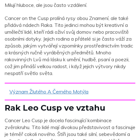
Milují hluboce, ale jsou často vzdálení.
Cancer on the Cusp prolíná rysy obou Znamení, ale také
přidává nádech Raka. Tito jedinci mohou být kreativní a
umělečtí lidé, kteří rádi oživí svůj domov nebo pracoviště
osobními dotyky. Jejich rodina a přátelé si je často váží za
způsob, jakým vytvářejí vzpomínky prostřednictvím tradic
a krásných ručně vyráběných předmětů. Mnoho
rakovinných Lvů má lásku k umění, hudbě, psaní a poezii,
což jim přináší velkou radost, i když jejich výtvory nikdy
nespatří světlo světa.
Význam Žlutého A Černého Motýla
Rak Leo Cusp ve vztahu
Cancer Leo Cusp je docela fascinující kombinace
zvěrokruhu. Tito lidé mají divokou představivost a fascinuje
je téměř cokoli nového. Štíři jsou také silní, sebevědomí a