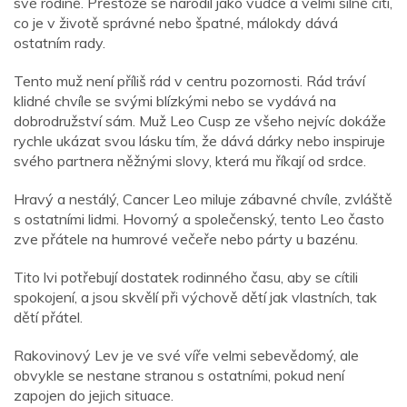
své rodině. Přestože se narodil jako vůdce a velmi silně cítí,
co je v životě správné nebo špatné, málokdy dává
ostatním rady.
Tento muž není příliš rád v centru pozornosti. Rád tráví
klidné chvíle se svými blízkými nebo se vydává na
dobrodružství sám. Muž Leo Cusp ze všeho nejvíc dokáže
rychle ukázat svou lásku tím, že dává dárky nebo inspiruje
svého partnera něžnými slovy, která mu říkají od srdce.
Hravý a nestálý, Cancer Leo miluje zábavné chvíle, zvláště
s ostatními lidmi. Hovorný a společenský, tento Leo často
zve přátele na humrové večeře nebo párty u bazénu.
Tito lvi potřebují dostatek rodinného času, aby se cítili
spokojení, a jsou skvělí při výchově dětí jak vlastních, tak
dětí přátel.
Rakovinový Lev je ve své víře velmi sebevědomý, ale
obvykle se nestane stranou s ostatními, pokud není
zapojen do jejich situace.