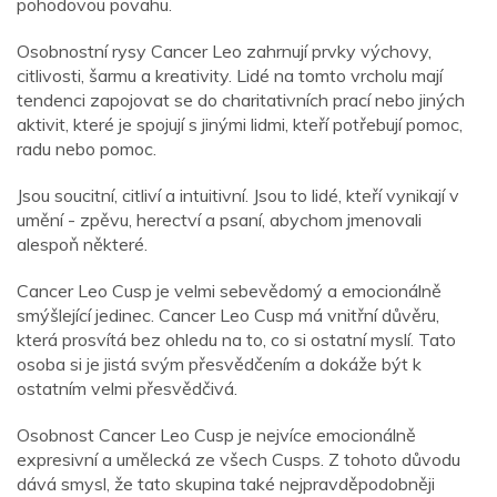
pohodovou povahu.
Osobnostní rysy Cancer Leo zahrnují prvky výchovy,
citlivosti, šarmu a kreativity. Lidé na tomto vrcholu mají
tendenci zapojovat se do charitativních prací nebo jiných
aktivit, které je spojují s jinými lidmi, kteří potřebují pomoc,
radu nebo pomoc.
Jsou soucitní, citliví a intuitivní. Jsou to lidé, kteří vynikají v
umění - zpěvu, herectví a psaní, abychom jmenovali
alespoň některé.
Cancer Leo Cusp je velmi sebevědomý a emocionálně
smýšlející jedinec. Cancer Leo Cusp má vnitřní důvěru,
která prosvítá bez ohledu na to, co si ostatní myslí. Tato
osoba si je jistá svým přesvědčením a dokáže být k
ostatním velmi přesvědčivá.
Osobnost Cancer Leo Cusp je nejvíce emocionálně
expresivní a umělecká ze všech Cusps. Z tohoto důvodu
dává smysl, že tato skupina také nejpravděpodobněji