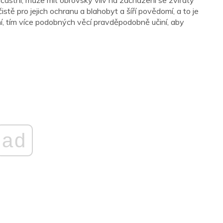
astní, může mít obrovský vliv na zacházení se zvířaty
ě pro jejich ochranu a blahobyt a šíří povědomí, a to je
pení, tím více podobných věcí pravděpodobně učiní, aby
ad