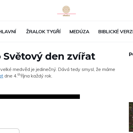
HLAVNÍ
ŽRALOK TYGŘÍ
MEDÚZA
BIBLICKÉ VERZ
o Světový den zvířat
P
 velké medvěd je jedinečný. Dává tedy smysl, že máme
th
at
dne 4.
října každý rok.