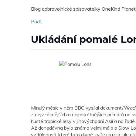
Blog dobrovolnické spisovatelky OneKind Planet
Podíl
Ukládání pomalé Lor
Minulý měsíc v něm BBC vysílal dokument
Přírod
z nejvzácnějších a nejunikátnějších primátů na sv
husté tropické lesy v jihovýchodní Asii a na řa
Až donedávna bylo známo velmi málo o Slow Lori
vzdáleností, které toto divné zvíře urazilo, ale 