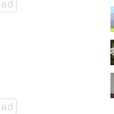
ad
ad