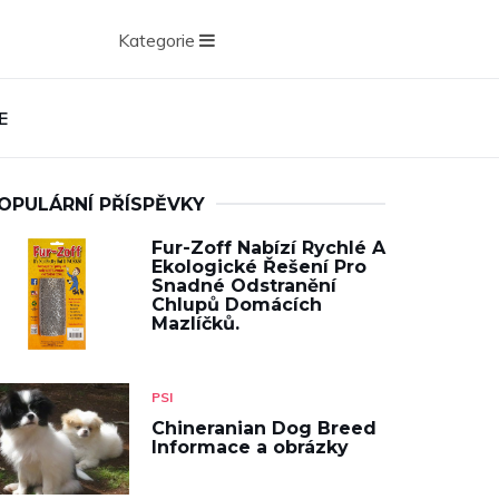
Kategorie
E
OPULÁRNÍ PŘÍSPĚVKY
Fur-Zoff Nabízí Rychlé A
Ekologické Řešení Pro
Snadné Odstranění
Chlupů Domácích
Mazlíčků.
PSI
Chineranian Dog Breed
Informace a obrázky