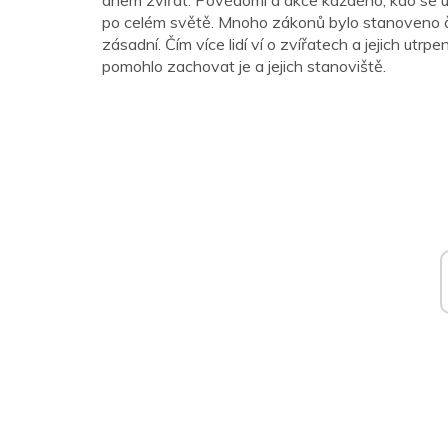
dnem zvířat. Povědomí a akce každého, kdo se úč
po celém světě. Mnoho zákonů bylo stanoveno čist
zásadní. Čím více lidí ví o zvířatech a jejich utr
pomohlo zachovat je a jejich stanoviště.