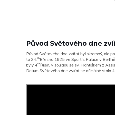
Původ Světového dne zví
Původ Světového dne zvířat byl skromný, ale p
th
to 24.
Března 1925 ve Sport's Palace v Berlíně; 
th
byly 4
Říjen, v souladu se sv. Františkem z Assis
Datum Světového dne zvířat se oficiálně stalo 4