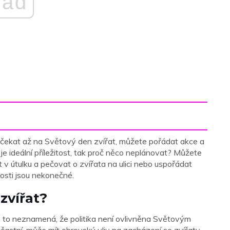
ad
e čekat až na Světový den zvířat, můžete pořádat akce a
 je ideální příležitost, tak proč něco neplánovat? Můžete
 v útulku a pečovat o zvířata na ulici nebo uspořádat
osti jsou nekonečné.
zvířat?
n, to neznamená, že politika není ovlivněna Světovým