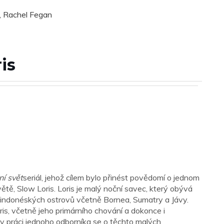
, Rachel Fegan
is
ní svět
seriál, jehož cílem bylo přinést povědomí o jednom
ětě, Slow Loris. Loris je malý noční savec, který obývá
dě indonéských ostrovů včetně Bornea, Sumatry a Jávy.
s, včetně jeho primárního chování a dokonce i
díky práci jednoho odborníka se o těchto malých