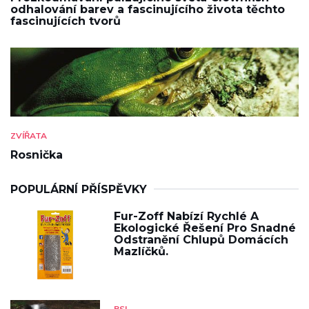
odhalování barev a fascinujícího života těchto
fascinujících tvorů
ZVÍŘATA
Rosnička
POPULÁRNÍ PŘÍSPĚVKY
Fur-Zoff Nabízí Rychlé A
Ekologické Řešení Pro Snadné
Odstranění Chlupů Domácích
Mazlíčků.
PSI