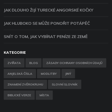
JAK DLOUHO ŽIJÍ TURECKÉ ANGORSKÉ KOČKY
JAK HLUBOKO SE MŮŽE PONOŘIT POTÁPĚČ
SNÍT O TOM, JAK VYBÍRAT PENÍZE ZE ZEMĚ
KATEGORIE
ZVÍŘATA
BLOG
ZÁSADY OCHRANY OSOBNÍCH ÚDAJŮ
ANJELSKÁ ČÍSLA
MODLITBY
JINÝ
ZNAMENÍ ZVĚROKRUHU
SLOVNÍ SLOVNÍK
BIBLICKÉ VERZE
MÍSTA