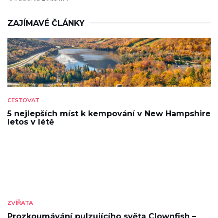
ZAJÍMAVÉ ČLÁNKY
CESTOVAT
5 nejlepších míst k kempování v New Hampshire
letos v létě
ZVÍŘATA
Prozkoumávání pulzujícího světa Clownfish –