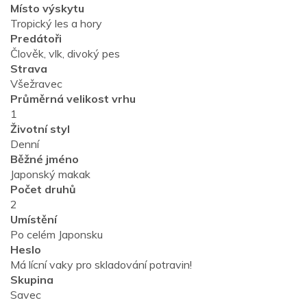
Místo výskytu
Tropický les a hory
Predátoři
Člověk, vlk, divoký pes
Strava
Všežravec
Průměrná velikost vrhu
1
Životní styl
Denní
Běžné jméno
Japonský makak
Počet druhů
2
Umístění
Po celém Japonsku
Heslo
Má lícní vaky pro skladování potravin!
Skupina
Savec