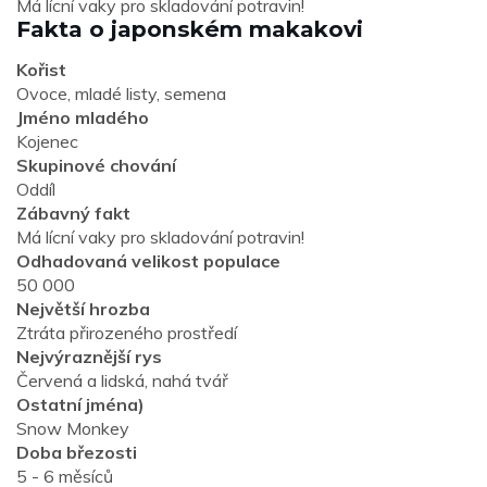
Má lícní vaky pro skladování potravin!
Fakta o japonském makakovi
Kořist
Ovoce, mladé listy, semena
Jméno mladého
Kojenec
Skupinové chování
Oddíl
Zábavný fakt
Má lícní vaky pro skladování potravin!
Odhadovaná velikost populace
50 000
Největší hrozba
Ztráta přirozeného prostředí
Nejvýraznější rys
Červená a lidská, nahá tvář
Ostatní jména)
Snow Monkey
Doba březosti
5 - 6 měsíců