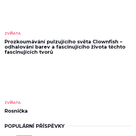
ZVÍŘATA
Prozkoumávání pulzujícího světa Clownfish –
odhalování barev a fascinujícího života těchto
fascinujících tvorů
ZVÍŘATA
Rosnička
POPULÁRNÍ PŘÍSPĚVKY