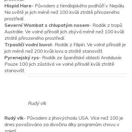
Hispid Hare
- Původem z himálajského podhůří v Nepálu.
Na světě je jich méně než 100 kvůli ztrátě přirozeného
prostředí.
Severní Wombat s chlupatým nosem
- Rodák z tropů
Austrálie. Ve volné přírodě jich zbývá méně než 100 kvůli
ztrátě přirozeného prostředí.
Trpasličí vodní buvol
- Rodák z Filipín. Ve volné přírodě je
jich méně než 200 kvůli lovu a ztrátě stanovišť.
Pyrenejský rys
- Rodák ze španělské oblasti Andalusie.
Pouze 100 jich zůstává ve volné přírodě kvůli ztrátě
stanovišť.
Rudý vlk
Rudý vlk
- Původem z jihovýchodu USA. Více než 100 je
dnes považováno za divočinu díky programům chovu v
zajetí.