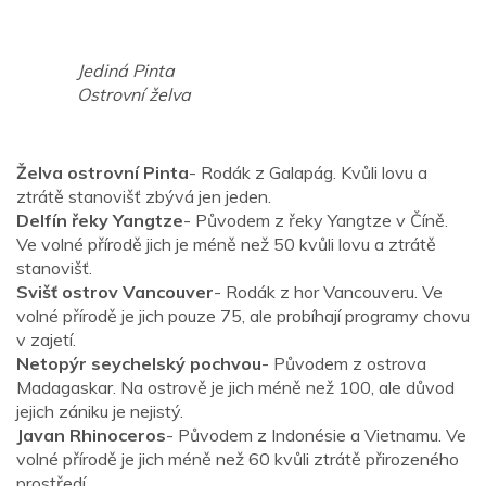
Jediná Pinta
Ostrovní želva
Želva ostrovní Pinta
- Rodák z Galapág. Kvůli lovu a
ztrátě stanovišť zbývá jen jeden.
Delfín řeky Yangtze
- Původem z řeky Yangtze v Číně.
Ve volné přírodě jich je méně než 50 kvůli lovu a ztrátě
stanovišť.
Svišť ostrov Vancouver
- Rodák z hor Vancouveru. Ve
volné přírodě je jich pouze 75, ale probíhají programy chovu
v zajetí.
Netopýr seychelský pochvou
- Původem z ostrova
Madagaskar. Na ostrově je jich méně než 100, ale důvod
jejich zániku je nejistý.
Javan Rhinoceros
- Původem z Indonésie a Vietnamu. Ve
volné přírodě je jich méně než 60 kvůli ztrátě přirozeného
prostředí.