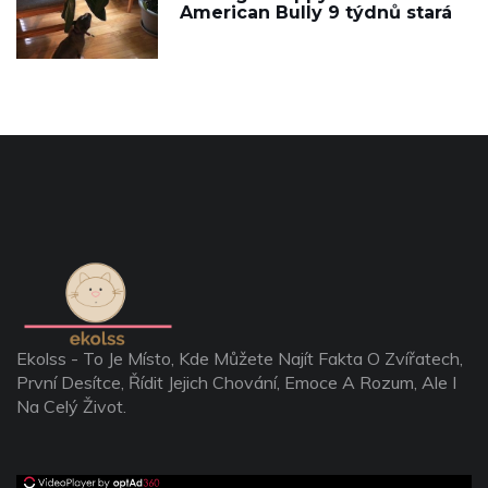
American Bully 9 týdnů stará
Ekolss - To Je Místo, Kde Můžete Najít Fakta O Zvířatech,
První Desítce, Řídit Jejich Chování, Emoce A Rozum, Ale I
Na Celý Život.