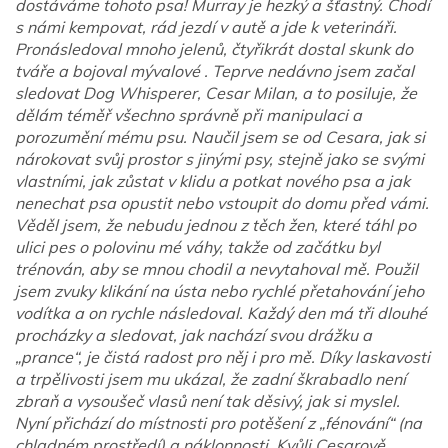
dostáváme tohoto psa! Murray je hezký a šťastný. Chodí
s námi kempovat, rád jezdí v autě a jde k veterináři.
Pronásledoval mnoho jelenů, čtyřikrát dostal skunk do
tváře a bojoval mývalové . Teprve nedávno jsem začal
sledovat Dog Whisperer, Cesar Milan, a to posiluje, že
dělám téměř všechno správně při manipulaci a
porozumění mému psu. Naučil jsem se od Cesara, jak si
nárokovat svůj prostor s jinými psy, stejně jako se svými
vlastními, jak zůstat v klidu a potkat nového psa a jak
nenechat psa opustit nebo vstoupit do domu před vámi.
Věděl jsem, že nebudu jednou z těch žen, které táhl po
ulici pes o polovinu mé váhy, takže od začátku byl
trénován, aby se mnou chodil a nevytahoval mě. Použil
jsem zvuky klikání na ústa nebo rychlé přetahování jeho
vodítka a on rychle následoval. Každý den má tři dlouhé
procházky a sledovat, jak nachází svou drážku a
„prance“, je čistá radost pro něj i pro mě. Díky laskavosti
a trpělivosti jsem mu ukázal, že zadní škrabadlo není
zbraň a vysoušeč vlasů není tak děsivý, jak si myslel.
Nyní přichází do místnosti pro potěšení z „fénování“ (na
chladném prostředí) a náklonnosti. Kvůli Cesarově