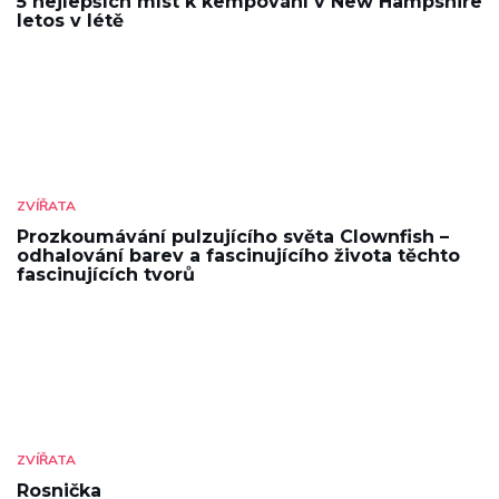
5 nejlepších míst k kempování v New Hampshire
letos v létě
ZVÍŘATA
Prozkoumávání pulzujícího světa Clownfish –
odhalování barev a fascinujícího života těchto
fascinujících tvorů
ZVÍŘATA
Rosnička