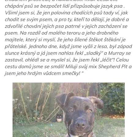
chápání psů se bezpočet lidí přizpůsobuje jazyk psa .
Všiml jsem si, že jen polovina chodících psů tady ví, jak
chodit se svým psem, a pro ty, kteří to dělají, je dobré a
zdvořilé chování jejich psa patrné v jejich zacházení se
psem. Na rozdíl od malého teroru a jeho drobného
majitele, který si myslí, že jeho šílené štěkot štěkání je
přátelské. Jednoho dne, když jsme vyšli z lesa, byl západ
slunce krásný a já jsem nahlas řekl „sladký“ a Murray se
zastavil, ohlédl se a myslel si, že jsem řekl „léčit“! Celou
cestu domů jsme se smáli! Miluji svůj mix Shepherd Pit a
jsem jeho hrdým vůdcem smečky! “