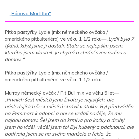
„Pánova Modlitba“
Pitka pastýřky Lydie (mix německého ovčáka /
amerického pitbulteriéra) ve věku 1 1/2 roku—
„Lydii bylo 7
týdnů, když jsme ji dostali. Stala se nejlepším psem,
kterého jsem vlastnil. Je chytrá a chrání svou rodinu a
domov. “
Pitka pastýřky Lydie (mix německého ovčáka /
amerického pitbulteriéra) ve věku 1 1/2 roku
Murray německý ovčák / Pit Bull mix ve věku 5 let—
„Prvních šest měsíců jeho života je nejistých, ale
následujících šest měsíců strávil v útulku. Byl předváděn
na Petsmart k adopci a oni se vzdali naděje, že mu
najdou domov. Šel jsem do krmiva pro kočky a druhý
jsem ho viděl, věděl jsem to! Byl hubený a páchnoucí, ale
podívala jsem se na svého manžela a řekla, že