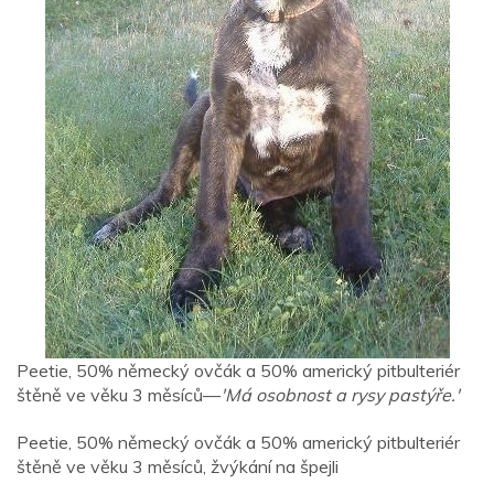
Peetie, 50% německý ovčák a 50% americký pitbulteriér
štěně ve věku 3 měsíců—
'Má osobnost a rysy pastýře.'
Peetie, 50% německý ovčák a 50% americký pitbulteriér
štěně ve věku 3 měsíců, žvýkání na špejli