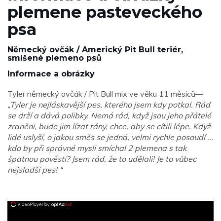
plemene pasteveckého
psa
Německý ovčák / Americký Pit Bull teriér,
smíšené plemeno psů
Informace a obrázky
Tyler německý ovčák / Pit Bull mix ve věku 11 měsíců—
„Tyler je nejláskavější pes, kterého jsem kdy potkal. Rád
se drží a dává polibky. Nemá rád, když jsou jeho přátelé
zraněni, bude jim lízat rány, chce, aby se cítili lépe. Když
lidé uslyší, o jakou směs se jedná, velmi rychle posoudí ...
kdo by při správné mysli smíchal 2 plemena s tak
špatnou pověstí? Jsem rád, že to udělali! Je to vůbec
nejsladší pes! “