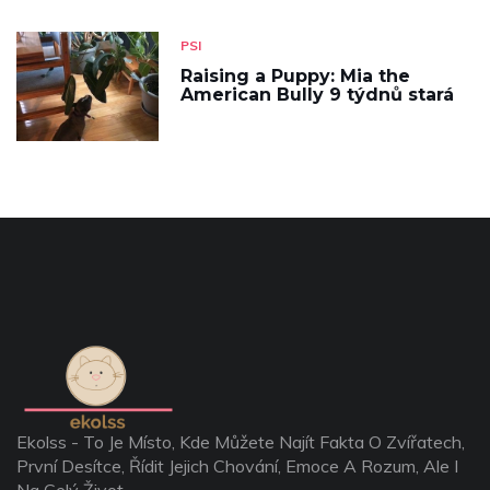
PSI
Raising a Puppy: Mia the
American Bully 9 týdnů stará
Ekolss - To Je Místo, Kde Můžete Najít Fakta O Zvířatech,
První Desítce, Řídit Jejich Chování, Emoce A Rozum, Ale I