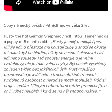
Coby německý ovčák / Pit Bull mix ve věku 3 let
Rusty the haf German Shepherd / half Pitbull Terrier mix as
a puppy at 5 months old—
„Rusty je milý a milující pes.
Miluje lidi, a přestože mu kousají zuby a snaží se okusuj
mi ruku když ho hladím, nikdy se nesnaží okusovat cizí
lidi nebo sousedy. Má spoustu energie a je velmi
tvrdohlavý, ale je také velmi chytrý. Byl nočník vycvičený
za jeden týden bez jakéhokoli úsilí. Rusty touží po
pozornosti a je kvůli němu trochu obtížné trénovat
tvrdohlavá osobnost a nerad se mazlí (bohužel). Rád si
hraje s naším 12letým Laboratorní retrívr promíchejte a
on jí vůbec neublíží, i když se na něj snadno naštve. ''