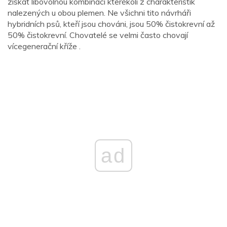
získat libovolnou kombinaci kterékoli z charakteristik
nalezených u obou plemen. Ne všichni tito návrháři
hybridních psů, kteří jsou chováni, jsou 50% čistokrevní až
50% čistokrevní. Chovatelé se velmi často chovají
vícegenerační kříže .
ad