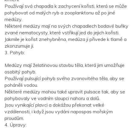
Používají svá chapadla k zachycení kořisti, která se může
pohybovat od malých ryb a zooplanktonu až po jiné
medúzy.
Některé medúzy mají na svých chapadlech bodavé buňky
zvané nematocysty, které vstřikují jed do jejich kořisti.
Jakmile je kořist znehybněna, medúza ji přivede k tlamě a
zkonzumuje ji.
3. Pohyb:
Medúzy mají želatinovou stavbu těla, která jim umožňuje
osobitý pohyb.
Používají pulsující pohyb svého zvonovitého těla, aby se
poháněli vodou.
Některé medúzy mohou také upravit pulsace tak, aby se
pohybovaly ve vodním sloupci nahoru a dolů.
Jsou vynikající plavci a dokážou překonat velké
vzdálenosti, i když jsou vydáni napospas mořským
proudům.
4. Úpravy: