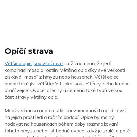
Opičí strava
Většina opic jsou všežravci,
což znamená, že jedí
kombinaci masa a rostlin. Většina opic díky své velikosti
získává „maso“ z hmyzu nebo housenek. Větší opice
budou také jíst větší kořist, jako jsou ještěrky, nebo kradou
ptačí vejce. Ovoce, ořechy a semena také tvoří velkou
část stravy většiny opic.
Množství masa nebo rostlin konzumovaných opicí závisí
na jejich prostředí a ročním období. Opice by mohly
hodovat na housenkách během doby rozmnožování
tohoto hmyzu nebo jíst hodně ovoce, když je zralé, a poté