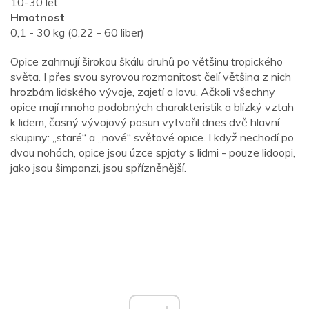
10-30 let
Hmotnost
0,1 - 30 kg (0,22 - 60 liber)
Opice zahrnují širokou škálu druhů po většinu tropického
světa. I přes svou syrovou rozmanitost čelí většina z nich
hrozbám lidského vývoje, zajetí a lovu. Ačkoli všechny
opice mají mnoho podobných charakteristik a blízký vztah
k lidem, časný vývojový posun vytvořil dnes dvě hlavní
skupiny: „staré“ a „nové“ světové opice. I když nechodí po
dvou nohách, opice jsou úzce spjaty s lidmi - pouze lidoopi,
jako jsou šimpanzi, jsou spřízněnější.