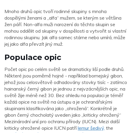
Mnoho druhů opic tvoří rodinné skupiny s mnoha
dospělými ženami a „alfa“ mužem, se kterým se většina
žen páří. Non-alfa muži narození do těchto skupin se
mohou oddělit od skupiny v dospělosti a vytvořit si vlastní
rodinnou skupinu. Jak alfa samec stárne nebo umírá, může
jej jako alfa převzít jiný muž.
Populace opic
Počet opic po celém světě se dramaticky liší podle druhů.
Některé jsou poměrně hojné - například bornejský gibon,
jehož jsou celosvětově odhadovány stovky tisíc - zatímco
hainanský černý gibon je jednou z nejvzácnějších opic, na
světě žije méně než 30. Bez ohledu na populaci je téměř
každá opice na světě na ústupu a je ochranářskými
skupinami klasifikována jako „ohrožená“. Konkrétně je
gibon černý chocholatý uveden jako „kriticky ohrožený“
Mezinárodní unií pro ochranu přírody (IUCN). Mezi další
kriticky ohrožené opice IUCN patří
lemur šedivý,
the