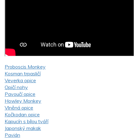
Proboscis Monkey
Kosman trpasličí
Veverka opice
Opičí nohy
Pavoučí opice
Howley Monkey
Vlněná opice
Kočkodan opice
Kapucín s bílou tváří
Japonský makak
Pavián