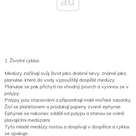
ad
1. Životní cyklus:
Medúzy začínají svůj život jako drobné larvy, známé jako
planulae, které do vody vypouštějí dospělé medúzy.
Planulae se pak přichytí na vhodný povrch a vyvinou se v
polypy.
Polypy jsou stacionární a připomínají malé mořské sasanky.
Živí se planktonem a produkují pupeny zvané ephyrae.
Ephyrae se nakonec oddělí od polypu a stanou se volně
plavajícími medúzami.
Tyto mladé medúzy rostou a dospívají v dospělce a cyklus
se opakuje.