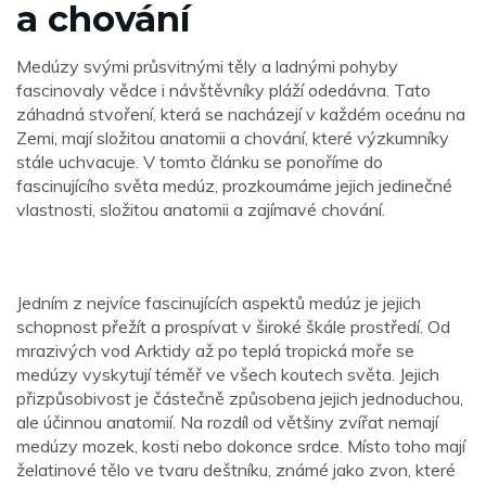
a chování
Medúzy svými průsvitnými těly a ladnými pohyby
fascinovaly vědce i návštěvníky pláží odedávna. Tato
záhadná stvoření, která se nacházejí v každém oceánu na
Zemi, mají složitou anatomii a chování, které výzkumníky
stále uchvacuje. V tomto článku se ponoříme do
fascinujícího světa medúz, prozkoumáme jejich jedinečné
vlastnosti, složitou anatomii a zajímavé chování.
Jedním z nejvíce fascinujících aspektů medúz je jejich
schopnost přežít a prospívat v široké škále prostředí. Od
mrazivých vod Arktidy až po teplá tropická moře se
medúzy vyskytují téměř ve všech koutech světa. Jejich
přizpůsobivost je částečně způsobena jejich jednoduchou,
ale účinnou anatomií. Na rozdíl od většiny zvířat nemají
medúzy mozek, kosti nebo dokonce srdce. Místo toho mají
želatinové tělo ve tvaru deštníku, známé jako zvon, které