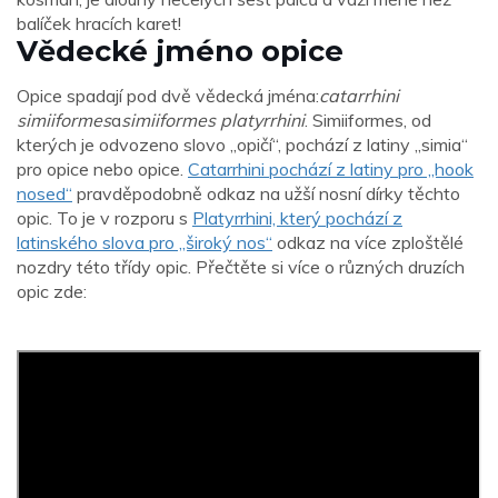
balíček hracích karet!
Vědecké jméno opice
Opice spadají pod dvě vědecká jména:
catarrhini
simiiformes
a
simiiformes platyrrhini
. Simiiformes, od
kterých je odvozeno slovo „opičí“, pochází z latiny „simia“
pro opice nebo opice.
Catarrhini pochází z latiny pro „hook
nosed“
pravděpodobně odkaz na užší nosní dírky těchto
opic. To je v rozporu s
Platyrrhini, který pochází z
latinského slova pro „široký nos“
odkaz na více zploštělé
nozdry této třídy opic. Přečtěte si více o různých druzích
opic zde: