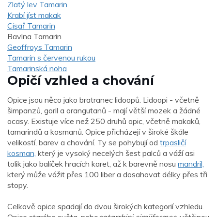
Zlatý lev Tamarin
Krabí jíst makak
Císař Tamarin
Bavlna Tamarin
Geoffroys Tamarin
Tamarín s červenou rukou
Tamarinská noha
Opičí vzhled a chování
Opice jsou něco jako bratranec lidoopů. Lidoopi - včetně
šimpanzů, goril a orangutanů - mají větší mozek a žádné
ocasy. Existuje více než 250 druhů opic, včetně makaků,
tamarindů a kosmanů. Opice přicházejí v široké škále
velikostí, barev a chování. Ty se pohybují od
trpasličí
kosman,
který je vysoký necelých šest palců a váží asi
tolik jako balíček hracích karet, až k barevně nosu
mandril,
který může vážit přes 100 liber a dosahovat délky přes tři
stopy.
Celkově opice spadají do dvou širokých kategorií vzhledu.