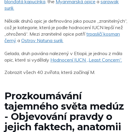
blonďatá kapucínka,
the
Myanmarská opice
a
sarawak
surili.
Několik druhů opic je definováno jako pouze „zranitelných“,
což je kategorie, která je podle hodnocení IUCN lepší než
„ohrožená“. Mezi zranitelné opice patří
trpasličí kosman
černý
a
Ostrov Natuna surili.
Gelada, druh paviána nalezený v Etiopii, je jednou z mála
opic, které si vydělaly
Hodnocení IUCN „Least Concern“.
Zobrazit všech 40 zvířata, která začínají M.
Prozkoumávání
tajemného světa medúz
- Objevování pravdy o
jejich faktech, anatomii