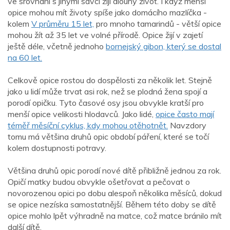
ve srovnání s jinými savci žijí dlouhý život. I když menší
opice mohou mít životy spíše jako domácího mazlíčka -
kolem
V průměru 15 let,
pro mnoho tamarindů - větší opice
mohou žít až 35 let ve volné přírodě. Opice žijí v zajetí
ještě déle, včetně jednoho
bornejský gibon, který se dostal
na 60 let.
Celkově opice rostou do dospělosti za několik let. Stejně
jako u lidí může trvat asi rok, než se plodná žena spojí a
porodí opičku. Tyto časové osy jsou obvykle kratší pro
menší opice velikosti hlodavců. Jako lidé,
opice často mají
téměř měsíční cyklus, kdy mohou otěhotnět.
Navzdory
tomu má většina druhů opic období páření, které se točí
kolem dostupnosti potravy.
Většina druhů opic porodí nové dítě přibližně jednou za rok.
Opičí matky budou obvykle ošetřovat a pečovat o
novorozenou opici po dobu alespoň několika měsíců, dokud
se opice nezíska samostatnější. Během této doby se dítě
opice mohlo lpět výhradně na matce, což matce bránilo mít
další dítě.