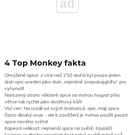
ad
4 Top Monkey fakta
Ohrožené opice: z více než 250 druhů byl pouze jeden
druh opic uveden jako druh „nejméně znepokojujícího“ pro
vyhynutí!
Narozený strom: některé opice se mohou houpat přes
větve tak rychle jako dostihový kůň!
Visí ven: Na rozdíl od svých bratranců, opic, mají opice
často dlouhý ocas - ale k zavěšení je mohou použít pouze
opice nového světa!
Kapesní velikost: nejmenší opice na světě, trpasličí
kosman, je dlouhý necelých šest palců a váží méně než