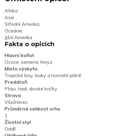
Afrika
Asie
Střední Amerika
Oceánie
Jižní Amerika
Fakta o opicích
Hlavní kořist
Ovoce, semena, hmyz
Místo výskytu
Tropické lesy, louky a hornaté pláně
Predátoři
Ptáci, hadi, divoké kočky
Strava
Všežravec
Průměrná velikost vrhu
1
Životní styl
Oddíl
Oblíbené jídlo