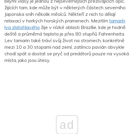
bílými vlasy je jednou z nejsevernějších přežívajících opic,
žijících tam, kde může být v některých částech severního
Japonska sníh několik měsíců. Někteří z nich to dělají
relaxací v horkých horských pramenech. Mezitím
tamarín
lva zlatohlavého
žije v nízké oblasti Brazílie, kde je hodně
deště a průměrná teplota je přes 80 stupňů Fahrenheita.
Lev tamarin také tráví svůj život na stromech, konkrétně
mezi 10 a 30 stopami nad zemí, zatímco pavián obvykle
chodí spát a dostat se pryč od predátorů pouze na vysoká
místa, jako jsou útesy.
ad