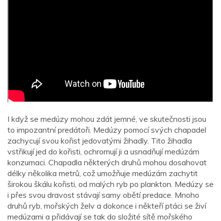
I když se medúzy mohou zdát jemné, ve skutečnosti jsou
to impozantní predátoři. Medúzy pomocí svých chapadel
zachycují svou kořist jedovatými žihadly. Tito žihadla
vstřikují jed do kořisti, ochromují ji a usnadňují medúzám
konzumaci. Chapadla některých druhů mohou dosahovat
délky několika metrů, což umožňuje medúzám zachytit
širokou škálu kořisti, od malých ryb po plankton. Medúzy se
i přes svou dravost stávají samy obětí predace. Mnoho
druhů ryb, mořských želv a dokonce i někteří ptáci se živí
medúzami a přidávají se tak do složité sítě mořského