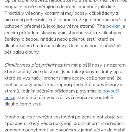
Opice starého světa, nebo
catarrhini simiiformes
, většinou
mají více nosů směřujících dopředu, podobně jako lidé.
Prakticky všechny katarrhini mají ocasy, ačkoli žádný z
nich není prehensilní, což znamená, že je nemohou použít k
uchopení předmětů, jako jsou větve stromů. The
pavián
je
jedním příkladem skupiny opic starého světa, s dlouhými
čenichy a šedou, hnědou nebo pálenou srstí, která se
dlouhá kolem hrudníku a hlavy. Ocas paviána je přibližně
pět palců dlouhý.
Simiiformes platyrrhini
mezitím mít plošší nosy s nozdrami,
které směřují více do stran. Jsou také jedinými druhy opic,
které se vyznačují prehensilními ocasy, což znamená, že
mohou ocasy použít k uchopení předmětů a pověšení ze
stromů. Jedním běžným příkladem platyrrhini je
pavoučí
opice,
který má růžovou tvář vyčnívající ze znatelně
dlouhé černé srsti.
Mnoho opic se vyhýbá cestování po zemi a pohybuje se
způsobem, který vědci nazývají „brachiation“. Brachiation
znamená pohybovat se houpáním z jedné větve do druhé.