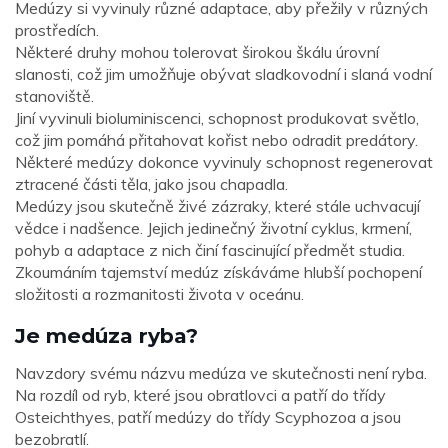
Medúzy si vyvinuly různé adaptace, aby přežily v různých
prostředích.
Některé druhy mohou tolerovat širokou škálu úrovní
slanosti, což jim umožňuje obývat sladkovodní i slaná vodní
stanoviště.
Jiní vyvinuli bioluminiscenci, schopnost produkovat světlo,
což jim pomáhá přitahovat kořist nebo odradit predátory.
Některé medúzy dokonce vyvinuly schopnost regenerovat
ztracené části těla, jako jsou chapadla.
Medúzy jsou skutečně živé zázraky, které stále uchvacují
vědce i nadšence. Jejich jedinečný životní cyklus, krmení,
pohyb a adaptace z nich činí fascinující předmět studia.
Zkoumáním tajemství medúz získáváme hlubší pochopení
složitosti a rozmanitosti života v oceánu.
Je medúza ryba?
Navzdory svému názvu medúza ve skutečnosti není ryba.
Na rozdíl od ryb, které jsou obratlovci a patří do třídy
Osteichthyes, patří medúzy do třídy Scyphozoa a jsou
bezobratlí.