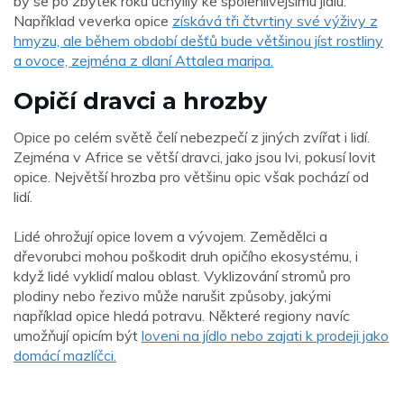
by se po zbytek roku uchýlily ke spolehlivějšímu jídlu.
Například veverka opice
získává tři čtvrtiny své výživy z
hmyzu, ale během období dešťů bude většinou jíst rostliny
a ovoce, zejména z dlaní Attalea maripa.
Opičí dravci a hrozby
Opice po celém světě čelí nebezpečí z jiných zvířat i lidí.
Zejména v Africe se větší dravci, jako jsou lvi, pokusí lovit
opice. Největší hrozba pro většinu opic však pochází od
lidí.
Lidé ohrožují opice lovem a vývojem. Zemědělci a
dřevorubci mohou poškodit druh opičího ekosystému, i
když lidé vyklidí malou oblast. Vyklizování stromů pro
plodiny nebo řezivo může narušit způsoby, jakými
například opice hledá potravu. Některé regiony navíc
umožňují opicím být
loveni na jídlo nebo zajati k prodeji jako
domácí mazlíčci.