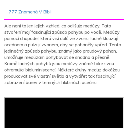
777 Znamená V Bibli
Ale není to jen jejich vzhled, co odlišuje medúzy. Tato
stvoření mají fascinující způsob pohybu po vodě. Medúzy
pomocí chapadel, která visí dolů ze zvonu, ladně klouzají
oceánem a pulzují zvonem, aby se poháněly vpřed. Tento
jedinečný způsob pohybu, známý jako proudový pohon,
umožňuje medúzám pohybovat se snadno a přesně.
Kromě ladných pohybů jsou medúzy známé také svou
ohromující bioluminiscencí. Některé druhy medúz dokážou
produkovat své vlastní světlo a vytvářet tak fascinující
zobrazení barev v temných hlubinách oceánu.