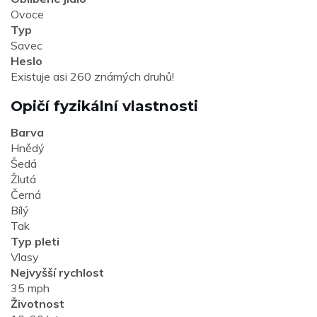
Ovoce
Typ
Savec
Heslo
Existuje asi 260 známých druhů!
Opičí fyzikální vlastnosti
Barva
Hnědý
Šedá
Žlutá
Černá
Bílý
Tak
Typ pleti
Vlasy
Nejvyšší rychlost
35 mph
Životnost