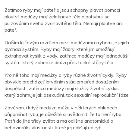
Zatímco ryby mají páteř a jsou schopny plavat pomocí
ploutví, medúzy mají želatinové tělo a pohybují se
pulzováním svého zvonovitého těla. Nemají ploutve ani
páteř.
Dalším klíčovým rozdílem mezi medúzami a rybami je jejich
dýchací systém. Ryby mají žábry, které jim umožňují
extrahovat kyslík z vody, zatímco medúzy mají jednodušší
systém, který zahrnuje difúzi přes tenké stěny těla.
Kromě toho mají medúzy a ryby různé životní cykly. Ryby
obvykle procházejí larválním stádiem před dosažením
dospělosti, zatímco medúzy mají složitý životní cyklus,
který zahrnuje jak asexuální, tak sexuální reprodukční fáze.
Závěrem, i když medúza může v některých ohledech
připomínat rybu, je důležité si uvědomit, že to není ryba.
Patří do jiné třídy zvířat a má odlišné anatomické a
behaviorální vlastnosti, které jej odlišují od ryb.