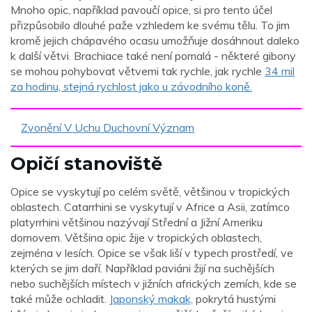
Mnoho opic, například pavoučí opice, si pro tento účel
přizpůsobilo dlouhé paže vzhledem ke svému tělu. To jim
kromě jejich chápavého ocasu umožňuje dosáhnout daleko
k další větvi. Brachiace také není pomalá - některé gibony
se mohou pohybovat větvemi tak rychle, jak rychle
34 mil
za hodinu, stejná rychlost jako u závodního koně.
Zvonění V Uchu Duchovní Význam
Opičí stanoviště
Opice se vyskytují po celém světě, většinou v tropických
oblastech. Catarrhini se vyskytují v Africe a Asii, zatímco
platyrrhini většinou nazývají Střední a Jižní Ameriku
domovem. Většina opic žije v tropických oblastech,
zejména v lesích. Opice se však liší v typech prostředí, ve
kterých se jim daří. Například paviáni žijí na suchějších
nebo suchějších místech v jižních afrických zemích, kde se
také může ochladit.
Japonský makak,
pokrytá hustými