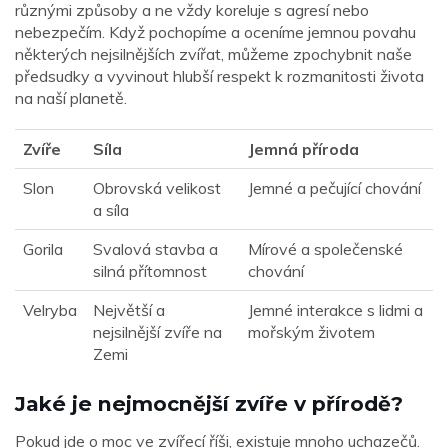
různými způsoby a ne vždy koreluje s agresí nebo
nebezpečím. Když pochopíme a oceníme jemnou povahu
některých nejsilnějších zvířat, můžeme zpochybnit naše
předsudky a vyvinout hlubší respekt k rozmanitosti života
na naší planetě.
Zvíře
Síla
Jemná příroda
Slon
Obrovská velikost
Jemné a pečující chování
a síla
Gorila
Svalová stavba a
Mírové a společenské
silná přítomnost
chování
Velryba
Největší a
Jemné interakce s lidmi a
nejsilnější zvíře na
mořským životem
Zemi
Jaké je nejmocnější zvíře v přírodě?
Pokud jde o moc ve zvířecí říši, existuje mnoho uchazečů.