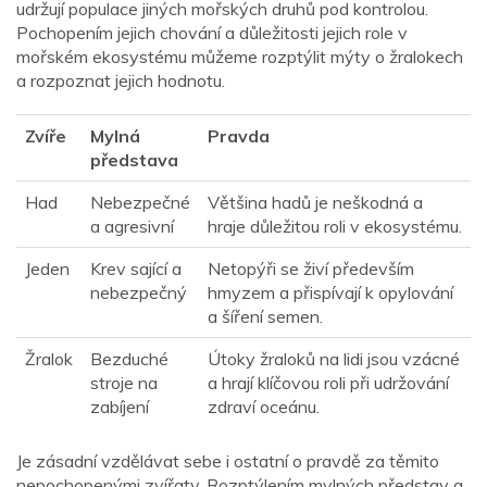
udržují populace jiných mořských druhů pod kontrolou.
Pochopením jejich chování a důležitosti jejich role v
mořském ekosystému můžeme rozptýlit mýty o žralokech
a rozpoznat jejich hodnotu.
Zvíře
Mylná
Pravda
představa
Had
Nebezpečné
Většina hadů je neškodná a
a agresivní
hraje důležitou roli v ekosystému.
Jeden
Krev sající a
Netopýři se živí především
nebezpečný
hmyzem a přispívají k opylování
a šíření semen.
Žralok
Bezduché
Útoky žraloků na lidi jsou vzácné
stroje na
a hrají klíčovou roli při udržování
zabíjení
zdraví oceánu.
Je zásadní vzdělávat sebe i ostatní o pravdě za těmito
nepochopenými zvířaty. Rozptýlením mylných představ a