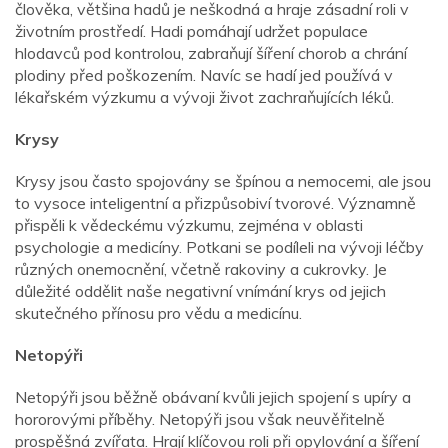
člověka, většina hadů je neškodná a hraje zásadní roli v
životním prostředí. Hadi pomáhají udržet populace
hlodavců pod kontrolou, zabraňují šíření chorob a chrání
plodiny před poškozením. Navíc se hadí jed používá v
lékařském výzkumu a vývoji život zachraňujících léků.
Krysy
Krysy jsou často spojovány se špínou a nemocemi, ale jsou
to vysoce inteligentní a přizpůsobiví tvorové. Významně
přispěli k vědeckému výzkumu, zejména v oblasti
psychologie a medicíny. Potkani se podíleli na vývoji léčby
různých onemocnění, včetně rakoviny a cukrovky. Je
důležité oddělit naše negativní vnímání krys od jejich
skutečného přínosu pro vědu a medicínu.
Netopýři
Netopýři jsou běžně obávaní kvůli jejich spojení s upíry a
hororovými příběhy. Netopýři jsou však neuvěřitelně
prospěšná zvířata. Hrají klíčovou roli při opylování a šíření