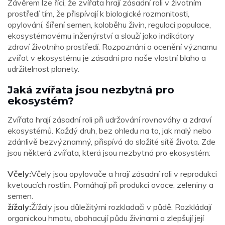
Závěrem lze říci, že zvířata hrají zásadní roli v životním
prostředí tím, že přispívají k biologické rozmanitosti,
opylování, šíření semen, koloběhu živin, regulaci populace,
ekosystémovému inženýrství a slouží jako indikátory
zdraví životního prostředí. Rozpoznání a ocenění významu
zvířat v ekosystému je zásadní pro naše vlastní blaho a
udržitelnost planety.
Jaká zvířata jsou nezbytná pro
ekosystém?
Zvířata hrají zásadní roli při udržování rovnováhy a zdraví
ekosystémů. Každý druh, bez ohledu na to, jak malý nebo
zdánlivě bezvýznamný, přispívá do složité sítě života. Zde
jsou některá zvířata, která jsou nezbytná pro ekosystém:
Včely:
Včely jsou opylovače a hrají zásadní roli v reprodukci
kvetoucích rostlin. Pomáhají při produkci ovoce, zeleniny a
semen.
žížaly:
Žížaly jsou důležitými rozkladači v půdě. Rozkládají
organickou hmotu, obohacují půdu živinami a zlepšují její