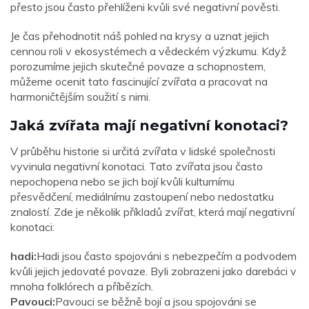
přesto jsou často přehlíženi kvůli své negativní pověsti.
Je čas přehodnotit náš pohled na krysy a uznat jejich
cennou roli v ekosystémech a vědeckém výzkumu. Když
porozumíme jejich skutečné povaze a schopnostem,
můžeme ocenit tato fascinující zvířata a pracovat na
harmoničtějším soužití s ​​nimi.
Jaká zvířata mají negativní konotaci?
V průběhu historie si určitá zvířata v lidské společnosti
vyvinula negativní konotaci. Tato zvířata jsou často
nepochopena nebo se jich bojí kvůli kulturnímu
přesvědčení, mediálnímu zastoupení nebo nedostatku
znalostí. Zde je několik příkladů zvířat, která mají negativní
konotaci:
hadi:
Hadi jsou často spojováni s nebezpečím a podvodem
kvůli jejich jedovaté povaze. Byli zobrazeni jako darebáci v
mnoha folklórech a příbězích.
Pavouci:
Pavouci se běžně bojí a jsou spojováni se