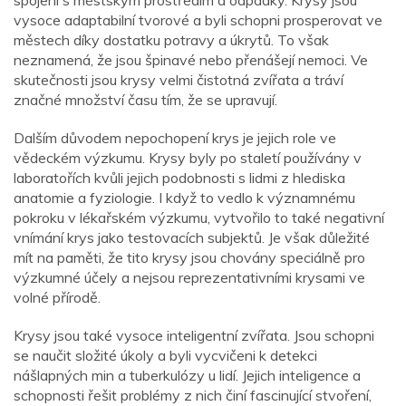
spojení s městským prostředím a odpadky. Krysy jsou
vysoce adaptabilní tvorové a byli schopni prosperovat ve
městech díky dostatku potravy a úkrytů. To však
neznamená, že jsou špinavé nebo přenášejí nemoci. Ve
skutečnosti jsou krysy velmi čistotná zvířata a tráví
značné množství času tím, že se upravují.
Dalším důvodem nepochopení krys je jejich role ve
vědeckém výzkumu. Krysy byly po staletí používány v
laboratořích kvůli jejich podobnosti s lidmi z hlediska
anatomie a fyziologie. I když to vedlo k významnému
pokroku v lékařském výzkumu, vytvořilo to také negativní
vnímání krys jako testovacích subjektů. Je však důležité
mít na paměti, že tito krysy jsou chovány speciálně pro
výzkumné účely a nejsou reprezentativními krysami ve
volné přírodě.
Krysy jsou také vysoce inteligentní zvířata. Jsou schopni
se naučit složité úkoly a byli vycvičeni k detekci
nášlapných min a tuberkulózy u lidí. Jejich inteligence a
schopnosti řešit problémy z nich činí fascinující stvoření,