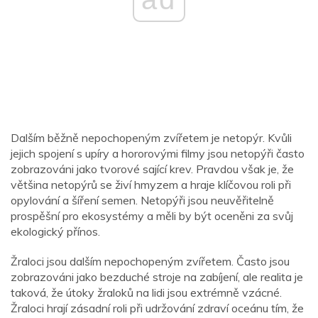
Dalším běžně nepochopeným zvířetem je netopýr. Kvůli
jejich spojení s upíry a hororovými filmy jsou netopýři často
zobrazováni jako tvorové sající krev. Pravdou však je, že
většina netopýrů se živí hmyzem a hraje klíčovou roli při
opylování a šíření semen. Netopýři jsou neuvěřitelně
prospěšní pro ekosystémy a měli by být oceněni za svůj
ekologický přínos.
Žraloci jsou dalším nepochopeným zvířetem. Často jsou
zobrazováni jako bezduché stroje na zabíjení, ale realita je
taková, že útoky žraloků na lidi jsou extrémně vzácné.
Žraloci hrají zásadní roli při udržování zdraví oceánu tím, že