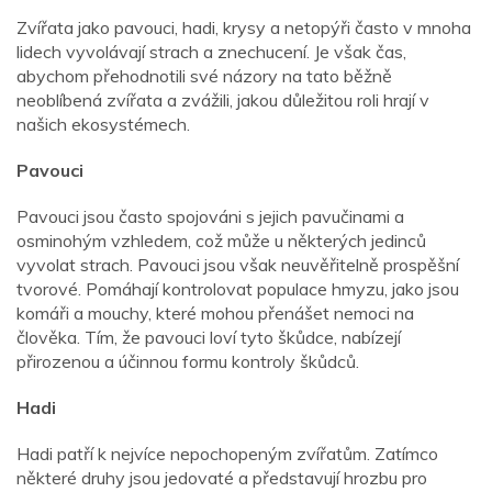
Zvířata jako pavouci, hadi, krysy a netopýři často v mnoha
lidech vyvolávají strach a znechucení. Je však čas,
abychom přehodnotili své názory na tato běžně
neoblíbená zvířata a zvážili, jakou důležitou roli hrají v
našich ekosystémech.
Pavouci
Pavouci jsou často spojováni s jejich pavučinami a
osminohým vzhledem, což může u některých jedinců
vyvolat strach. Pavouci jsou však neuvěřitelně prospěšní
tvorové. Pomáhají kontrolovat populace hmyzu, jako jsou
komáři a mouchy, které mohou přenášet nemoci na
člověka. Tím, že pavouci loví tyto škůdce, nabízejí
přirozenou a účinnou formu kontroly škůdců.
Hadi
Hadi patří k nejvíce nepochopeným zvířatům. Zatímco
některé druhy jsou jedovaté a představují hrozbu pro