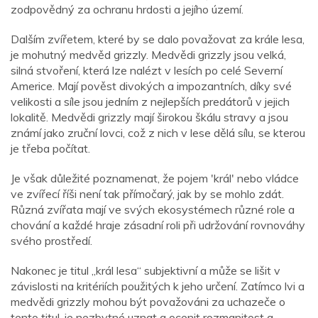
zodpovědný za ochranu hrdosti a jejího území.
Dalším zvířetem, které by se dalo považovat za krále lesa,
je mohutný medvěd grizzly. Medvědi grizzly jsou velká,
silná stvoření, která lze nalézt v lesích po celé Severní
Americe. Mají pověst divokých a impozantních, díky své
velikosti a síle jsou jedním z nejlepších predátorů v jejich
lokalitě. Medvědi grizzly mají širokou škálu stravy a jsou
známí jako zruční lovci, což z nich v lese dělá sílu, se kterou
je třeba počítat.
Je však důležité poznamenat, že pojem 'král' nebo vládce
ve zvířecí říši není tak přímočarý, jak by se mohlo zdát.
Různá zvířata mají ve svých ekosystémech různé role a
chování a každé hraje zásadní roli při udržování rovnováhy
svého prostředí.
Nakonec je titul „král lesa“ subjektivní a může se lišit v
závislosti na kritériích použitých k jeho určení. Zatímco lvi a
medvědi grizzly mohou být považováni za uchazeče o
tento titul, je nezbytné uznat a ocenit rozmanitost a