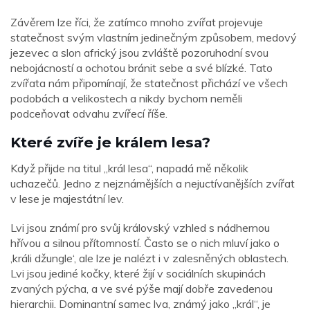
Závěrem lze říci, že zatímco mnoho zvířat projevuje
statečnost svým vlastním jedinečným způsobem, medový
jezevec a slon africký jsou zvláště pozoruhodní svou
nebojácností a ochotou bránit sebe a své blízké. Tato
zvířata nám připomínají, že statečnost přichází ve všech
podobách a velikostech a nikdy bychom neměli
podceňovat odvahu zvířecí říše.
Které zvíře je králem lesa?
Když přijde na titul „král lesa“, napadá mě několik
uchazečů. Jedno z nejznámějších a nejuctívanějších zvířat
v lese je majestátní lev.
Lvi jsou známí pro svůj královský vzhled s nádhernou
hřívou a silnou přítomností. Často se o nich mluví jako o
‚králi džungle‘, ale lze je nalézt i v zalesněných oblastech.
Lvi jsou jediné kočky, které žijí v sociálních skupinách
zvaných pýcha, a ve své pýše mají dobře zavedenou
hierarchii. Dominantní samec lva, známý jako „král“, je