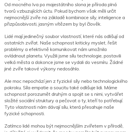
Od mocného lva po majestátního slona je příroda plná
tvorů vzbuzujících úctu. Pokud bychom však měli určit
nejmocnější zvíře na základě kombinace síly, inteligence a
přizpůsobivosti, jasným vítězem by byl člověk.
Lidé mají jedinečný soubor vlastností, které nás odlišují od
ostatních zvířat. Naše schopnost kriticky myslet, řešit
problémy a efektivně komunikovat nám umožnila
ovládnout planetu. Využili jsme sílu technologie, postavili
velká města a dokonce jsme se vydali do vesmíru. Žádné
jiné zvíře takové výkony nedosáhlo.
Ale moc nepochází jen z fyzické síly nebo technologického
pokroku. Síla empatie a soucitu také odlišuje lidi. Máme
schopnost porozumět druhým a spojit se s nimi, vytvářet
složité sociální struktury a pečovat o ty, kteří to potřebují.
Tyto vlastnosti nám dávají sílu, která přesahuje naše
fyzické schopnosti.
Zatímco lidé mohou být nejmocnějším zvířetem v přírodě,