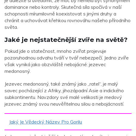
je důležité si uvědomit, že moc by neměla být synonymem
dominance nebo kontroly. Skutečná síla spočívá v naší
schopnosti mírumilovně koexistovat s jinými druhy a
chránit a uchovávat křehkou rovnováhu našeho přírodního
světa.
Jaké je nejstatečnější zvíře na světě?
Pokud jde o statečnost, mnoho zvířat projevuje
pozoruhodnou odvahu tváří v tvář nebezpečí. Jedno zvíře
však vyniká jako obzvláště nebojácné: jezevec
medonosný.
Jezevec medonosný, také známý jako „ratel“, je malý
savec pocházející z Afriky, jihozápadní Asie a indického
subkontinentu. Navzdory své malé velikosti je medový
jezevec známý svou neuvěřitelnou silou a nebojácností.
Jaký Je Vědecký Název Pro Gorilu