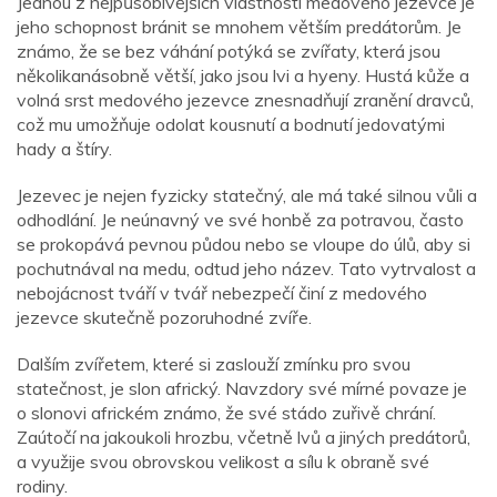
Jednou z nejpůsobivějších vlastností medového jezevce je
jeho schopnost bránit se mnohem větším predátorům. Je
známo, že se bez váhání potýká se zvířaty, která jsou
několikanásobně větší, jako jsou lvi a hyeny. Hustá kůže a
volná srst medového jezevce znesnadňují zranění dravců,
což mu umožňuje odolat kousnutí a bodnutí jedovatými
hady a štíry.
Jezevec je nejen fyzicky statečný, ale má také silnou vůli a
odhodlání. Je neúnavný ve své honbě za potravou, často
se prokopává pevnou půdou nebo se vloupe do úlů, aby si
pochutnával na medu, odtud jeho název. Tato vytrvalost a
nebojácnost tváří v tvář nebezpečí činí z medového
jezevce skutečně pozoruhodné zvíře.
Dalším zvířetem, které si zaslouží zmínku pro svou
statečnost, je slon africký. Navzdory své mírné povaze je
o slonovi africkém známo, že své stádo zuřivě chrání.
Zaútočí na jakoukoli hrozbu, včetně lvů a jiných predátorů,
a využije svou obrovskou velikost a sílu k obraně své
rodiny.