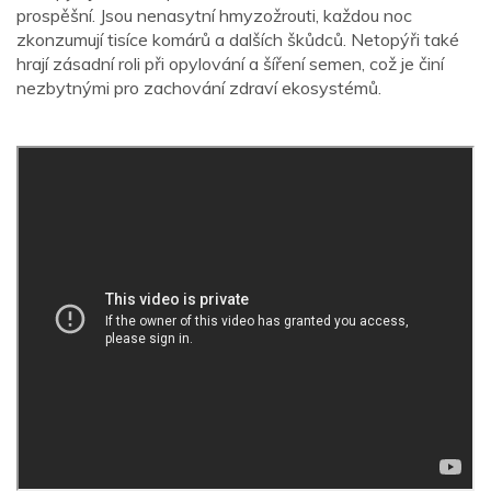
prospěšní. Jsou nenasytní hmyzožrouti, každou noc
zkonzumují tisíce komárů a dalších škůdců. Netopýři také
hrají zásadní roli při opylování a šíření semen, což je činí
nezbytnými pro zachování zdraví ekosystémů.