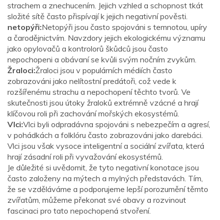
strachem a znechucením. Jejich vzhled a schopnost tkát
složité sítě často přispívají k jejich negativní pověsti.
netopýři:
Netopýři jsou často spojováni s temnotou, upíry
a čarodějnictvím. Navzdory jejich ekologickému významu
jako opylovačů a kontrolorů škůdců jsou často
nepochopeni a obávaní se kvůli svým nočním zvykům.
Žraloci:
Žraloci jsou v populárních médiích často
zobrazováni jako nelítostní predátoři, což vede k
rozšířenému strachu a nepochopení těchto tvorů. Ve
skutečnosti jsou útoky žraloků extrémně vzácné a hrají
klíčovou roli při zachování mořských ekosystémů.
Vlci:
Vlci byli odpradávna spojováni s nebezpečím a agresí,
v pohádkách a folklóru často zobrazováni jako darebáci.
Vlci jsou však vysoce inteligentní a sociální zvířata, která
hrají zásadní roli při vyvažování ekosystémů.
Je důležité si uvědomit, že tyto negativní konotace jsou
často založeny na mýtech a mylných představách. Tím,
že se vzděláváme a podporujeme lepší porozumění těmto
zvířatům, můžeme překonat své obavy a rozvinout
fascinaci pro tato nepochopená stvoření.