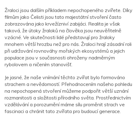
Žraloci jsou dalším příkladem nepochopeného zvířete. Díky
filmům jako Čelisti jsou tato majestátní stvoření často
zobrazována jako krvežízniví zabijáci. Realita je však
taková, že útoky žraloků na člověka jsou neuvěřitelně
vzácné. Ve skutečnosti lidé představují pro žraloky
mnohem větší hrozbu než pro nás. Žraloci hrají zásadní roli
při udržování rovnováhy mořských ekosystémů a jejich
populace jsou v současnosti ohroženy nadměrným
rybolovem a ničením stanovišť.
Je jasné, že naše vnímání těchto zvířat bylo formováno
strachem a nevědomostí. Přehodnocením našeho pohledu
na nepochopená stvoření můžeme podpořit větší uznání
rozmanitosti a složitosti přírodního světa. Prostřednictvím
vzdělávání a porozumění máme sílu proměnit strach ve
fascinaci a chránit tato zvířata pro budoucí generace.