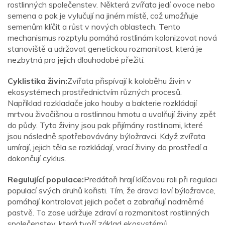
rostlinných společenstev. Některá zvířata jedí ovoce nebo
semena a pak je vylučují na jiném místě, což umožňuje
semenům klíčit a růst v nových oblastech. Tento
mechanismus rozptylu pomáhá rostlinám kolonizovat nová
stanoviště a udržovat genetickou rozmanitost, která je
nezbytná pro jejich dlouhodobé přežití.
Cyklistika živin:
Zvířata přispívají k koloběhu živin v
ekosystémech prostřednictvím různých procesů.
Například rozkladače jako houby a bakterie rozkládají
mrtvou živočišnou a rostlinnou hmotu a uvolňují živiny zpět
do půdy. Tyto živiny jsou pak přijímány rostlinami, které
jsou následně spotřebovávány býložravci. Když zvířata
umírají, jejich těla se rozkládají, vrací živiny do prostředí a
dokončují cyklus.
Regulující populace:
Predátoři hrají klíčovou roli při regulaci
populací svých druhů kořisti. Tím, že dravci loví býložravce,
pomáhají kontrolovat jejich počet a zabraňují nadměrné
pastvě. To zase udržuje zdraví a rozmanitost rostlinných
společenstev, která tvoří základ ekosystémů.