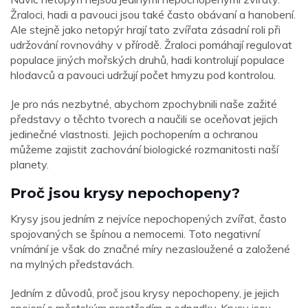
Žraloci, hadi a pavouci jsou také často obávaní a hanobení.
Ale stejně jako netopýr hrají tato zvířata zásadní roli při
udržování rovnováhy v přírodě. Žraloci pomáhají regulovat
populace jiných mořských druhů, hadi kontrolují populace
hlodavců a pavouci udržují počet hmyzu pod kontrolou.
Je pro nás nezbytné, abychom zpochybnili naše zažité
představy o těchto tvorech a naučili se oceňovat jejich
jedinečné vlastnosti. Jejich pochopením a ochranou
můžeme zajistit zachování biologické rozmanitosti naší
planety.
Proč jsou krysy nepochopeny?
Krysy jsou jedním z nejvíce nepochopených zvířat, často
spojovaných se špínou a nemocemi. Toto negativní
vnímání je však do značné míry nezasloužené a založené
na mylných představách.
Jedním z důvodů, proč jsou krysy nepochopeny, je jejich