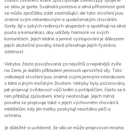
Dalším zvířetem, které zpochybňuje stereotypy spojené
se silou, je gorila. Svalnatá postava a silná přítomnost goril
se může zpočátku zdát zastrašující, ale tato stvoření jsou
známá svým mírumilovným a společenským chováním.
Gorily žijí v úzkých rodinných skupinách a spoléhají na silná
pouta a komunikaci, aby udržely harmonii ve svých
komunitách. Jejich klidné a jemné vystupování je důkazem
jejich skutečné povahy, která přesahuje jejich fyzickou
zdatnost.
Velryba, často považovaná za největší a nejsilnější zvíře
na Zemi, je dalším příkladem jemnosti uprostřed síly. Tato
velkolepá stvoření jsou známá svými jemnými interakcemi
s lidmi a jiným mořským životem. Velryby byly pozorovány,
jak projevují zvědavost vůči lodím a potápěčům, často se k
nim přibližují způsobem, který neohrožuje. Jejich mírná
povaha se projevuje také v jejich výchovném chování k
mláďatům, kdy jim matky poskytují neustálou péči a
ochranu.
Je důležité si uvědomit, že síla se může projevovat mnoha