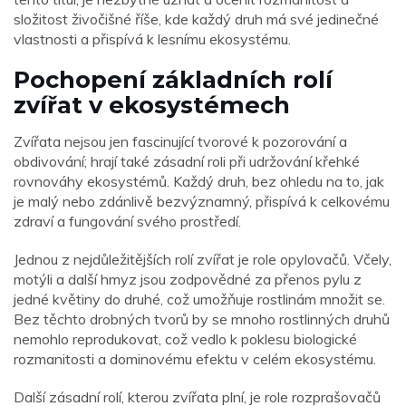
složitost živočišné říše, kde každý druh má své jedinečné
vlastnosti a přispívá k lesnímu ekosystému.
Pochopení základních rolí
zvířat v ekosystémech
Zvířata nejsou jen fascinující tvorové k pozorování a
obdivování; hrají také zásadní roli při udržování křehké
rovnováhy ekosystémů. Každý druh, bez ohledu na to, jak
je malý nebo zdánlivě bezvýznamný, přispívá k celkovému
zdraví a fungování svého prostředí.
Jednou z nejdůležitějších rolí zvířat je role opylovačů. Včely,
motýli a další hmyz jsou zodpovědné za přenos pylu z
jedné květiny do druhé, což umožňuje rostlinám množit se.
Bez těchto drobných tvorů by se mnoho rostlinných druhů
nemohlo reprodukovat, což vedlo k poklesu biologické
rozmanitosti a dominovému efektu v celém ekosystému.
Další zásadní rolí, kterou zvířata plní, je role rozprašovačů