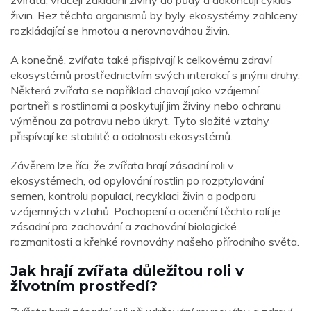
zvířata, vracejí základní živiny do půdy a dokončují cyklus
živin. Bez těchto organismů by byly ekosystémy zahlceny
rozkládající se hmotou a nerovnováhou živin.
A konečně, zvířata také přispívají k celkovému zdraví
ekosystémů prostřednictvím svých interakcí s jinými druhy.
Některá zvířata se například chovají jako vzájemní
partneři s rostlinami a poskytují jim živiny nebo ochranu
výměnou za potravu nebo úkryt. Tyto složité vztahy
přispívají ke stabilitě a odolnosti ekosystémů.
Závěrem lze říci, že zvířata hrají zásadní roli v
ekosystémech, od opylování rostlin po rozptylování
semen, kontrolu populací, recyklaci živin a podporu
vzájemných vztahů. Pochopení a ocenění těchto rolí je
zásadní pro zachování a zachování biologické
rozmanitosti a křehké rovnováhy našeho přírodního světa.
Jak hrají zvířata důležitou roli v
životním prostředí?