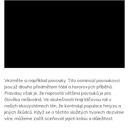
ad
Vezměte si například pavouky. Tito osminozí pavoukovci
jsou již dlouho předmětem fóbií a hororových příběhů.
Pravdou však je, že naprostá většina pavouků je pro
člověka neškodná. Ve skutečnosti hrají klíčovou roli v
našich ekosystémech tím, že kontrolují populace hmyzu a
jiných škůdců. Když se o těchto složitých tvorech dozvíme
více, můžeme začít oceňovat jejich krásu a důležitost.