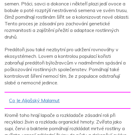
semen. Ptáci, savci a dokonce i někteří plazi jedí ovoce a
bobule a poté rozptýlí nestrávená semena ve svém trusu,
čímž pomáhají rostlinám šířit se a kolonizovat nové oblasti.
Tento proces je zásadní pro zachování genetické
rozmanitosti a zajištění přežití a adaptace rostlinných
druhů.
Predátoři jsou také nezbytní pro udržení rovnováhy v
ekosystémech. Lovem a kontrolou populací kořisti
zabraňují predátoři býložravcům v nadměrném spásání a
poškozování rostlinných společenstev. Pomáhají také
kontrolovat šíření nemocí tím, že z populace odstraňují
slabé a nemocné jedince.
Co Je Aljašský Malamut
Kromě toho hrají lapače a rozkladače zásadní roli při
recyklaci živin a rozkladu organické hmoty. Zvířata jako
supi, červi a bakterie pomáhají rozkládat mrtvé rostliny a