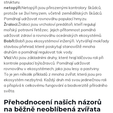
strukturu.
netopýři:
Netopýři jsou přirozenými kontrolory škůdců,
protože se živí hmyzem, včetně zemědělských škůdců.
Pomáhají udržovat rovnováhu populací hmyzu.
Žraloci:
Žraloci jsou vrcholoví predátoři, kteří regulují
mořský potravní řetězec. Jejich přítomnost pomáhá
udržovat zdraví a rovnováhu oceánských ekosystémů.
Bobři:
Bobři jsou ekosystémoví inženýři. Vytvářejí mokřady
stavbou přehrad, které poskytují stanoviště mnoha
druhům a pomáhají regulovat tok vody.
Vlci:
Vlci jsou základními druhy, které hrají klíčovou roli při
kontrole populací býložravců. Pomáhají udržovat
rovnováhu v ekosystémech, jako jsou lesy a pastviny.
To je jen několik příkladů z mnoha zvířat, která jsou pro
ekosystém nezbytná. Každý druh má svou jedinečnou roli
a přispívá k celkovému fungování a biodiverzitě přírodního
světa.
Přehodnocení našich názorů
na běžně neoblíbená zvířata