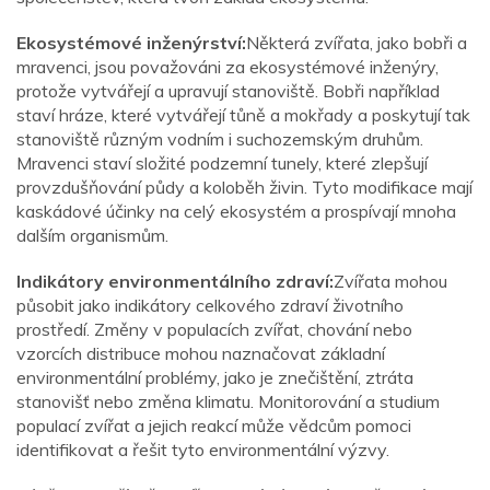
Ekosystémové inženýrství:
Některá zvířata, jako bobři a
mravenci, jsou považováni za ekosystémové inženýry,
protože vytvářejí a upravují stanoviště. Bobři například
staví hráze, které vytvářejí tůně a mokřady a poskytují tak
stanoviště různým vodním i suchozemským druhům.
Mravenci staví složité podzemní tunely, které zlepšují
provzdušňování půdy a koloběh živin. Tyto modifikace mají
kaskádové účinky na celý ekosystém a prospívají mnoha
dalším organismům.
Indikátory environmentálního zdraví:
Zvířata mohou
působit jako indikátory celkového zdraví životního
prostředí. Změny v populacích zvířat, chování nebo
vzorcích distribuce mohou naznačovat základní
environmentální problémy, jako je znečištění, ztráta
stanovišť nebo změna klimatu. Monitorování a studium
populací zvířat a jejich reakcí může vědcům pomoci
identifikovat a řešit tyto environmentální výzvy.