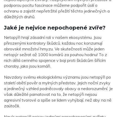
podporou pocitu fascinace můžeme podpořit úsilí o
ochranu a zajistit nepřetržité přežití těchto jedinečných a
důležitých druhů.
Jaké je nejvíce nepochopené zvíře?
Netopýři hrají zásadní roli v našem ekosystému. Jsou
přirozenými kontrolory škůdců, každou noc konzumují
obrovské množství hmyzu. Ve skutečnosti může jeden
netopýr sežrat až 1000 komárů za pouhou hodinu! To z
nich dělá cenného spojence v boji proti škůdcům šířícím
choroby, jako jsou komáři.
Navzdory svému ekologickému významu jsou netopýři po
staletí obětí pověr a mylných představ. Jejich noční zvyky
a jedinečný vzhled podněcovaly obavy a nedorozumění. Je
však důležité pamatovat na to, že netopýři nejsou
agresivní tvorové a spíše se lidem vyhýbají, než aby na ně
zaútočili.
Navíc netopýři nejsou jedinými nepochopenými zvířaty.