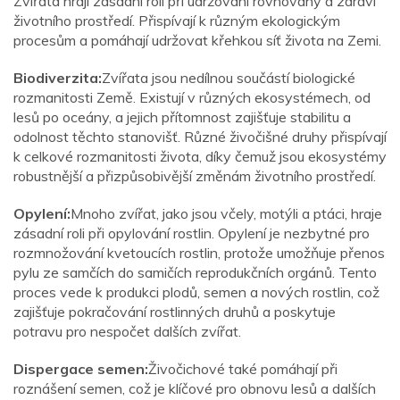
Zvířata hrají zásadní roli při udržování rovnováhy a zdraví
životního prostředí. Přispívají k různým ekologickým
procesům a pomáhají udržovat křehkou síť života na Zemi.
Biodiverzita:
Zvířata jsou nedílnou součástí biologické
rozmanitosti Země. Existují v různých ekosystémech, od
lesů po oceány, a jejich přítomnost zajišťuje stabilitu a
odolnost těchto stanovišť. Různé živočišné druhy přispívají
k celkové rozmanitosti života, díky čemuž jsou ekosystémy
robustnější a přizpůsobivější změnám životního prostředí.
Opylení:
Mnoho zvířat, jako jsou včely, motýli a ptáci, hraje
zásadní roli při opylování rostlin. Opylení je nezbytné pro
rozmnožování kvetoucích rostlin, protože umožňuje přenos
pylu ze samčích do samičích reprodukčních orgánů. Tento
proces vede k produkci plodů, semen a nových rostlin, což
zajišťuje pokračování rostlinných druhů a poskytuje
potravu pro nespočet dalších zvířat.
Dispergace semen:
Živočichové také pomáhají při
roznášení semen, což je klíčové pro obnovu lesů a dalších