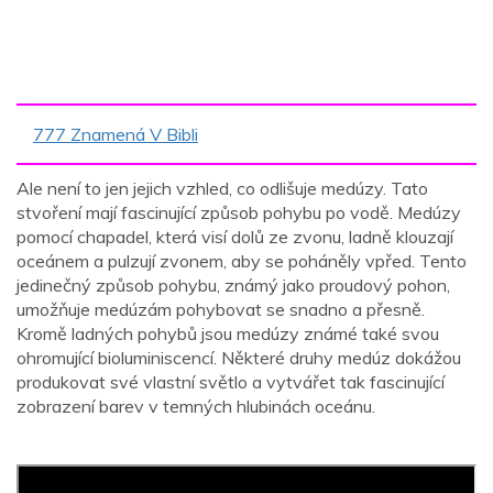
777 Znamená V Bibli
Ale není to jen jejich vzhled, co odlišuje medúzy. Tato
stvoření mají fascinující způsob pohybu po vodě. Medúzy
pomocí chapadel, která visí dolů ze zvonu, ladně klouzají
oceánem a pulzují zvonem, aby se poháněly vpřed. Tento
jedinečný způsob pohybu, známý jako proudový pohon,
umožňuje medúzám pohybovat se snadno a přesně.
Kromě ladných pohybů jsou medúzy známé také svou
ohromující bioluminiscencí. Některé druhy medúz dokážou
produkovat své vlastní světlo a vytvářet tak fascinující
zobrazení barev v temných hlubinách oceánu.