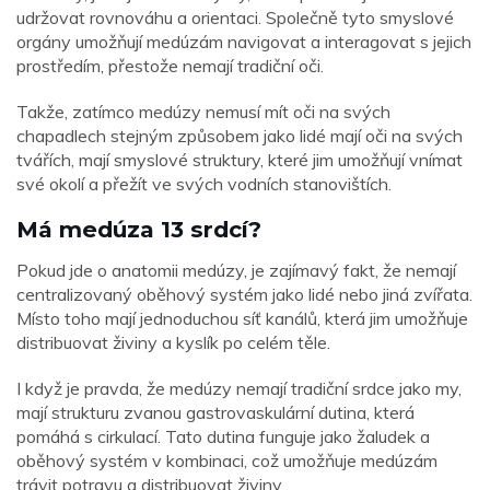
udržovat rovnováhu a orientaci. Společně tyto smyslové
orgány umožňují medúzám navigovat a interagovat s jejich
prostředím, přestože nemají tradiční oči.
Takže, zatímco medúzy nemusí mít oči na svých
chapadlech stejným způsobem jako lidé mají oči na svých
tvářích, mají smyslové struktury, které jim umožňují vnímat
své okolí a přežít ve svých vodních stanovištích.
Má medúza 13 srdcí?
Pokud jde o anatomii medúzy, je zajímavý fakt, že nemají
centralizovaný oběhový systém jako lidé nebo jiná zvířata.
Místo toho mají jednoduchou síť kanálů, která jim umožňuje
distribuovat živiny a kyslík po celém těle.
I když je pravda, že medúzy nemají tradiční srdce jako my,
mají strukturu zvanou gastrovaskulární dutina, která
pomáhá s cirkulací. Tato dutina funguje jako žaludek a
oběhový systém v kombinaci, což umožňuje medúzám
trávit potravu a distribuovat živiny.