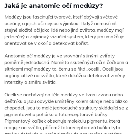
Jaká je anatomie očí medúzy?
Medúzy jsou fascinující tvorové, kteří obývají světové
oceány, a jejich oči nejsou výjimkou. I když nemusí mít
stejně složité oči jako lidé nebo jiná zvířata, medúzy mají
jedinečný a zajímavý vizuální systém, který jim umožňuje
orientovat se v okolí a detekovat kořist.
Anatomie očí medúzy je ve srovnání s jinými zvířaty
poměrně jednoduchá. Namísto skutečných očí s čočkami a
sítnicemi mají medúzy to, čemu se říká „ocelli“. Ocelli jsou
orgány citlivé na světlo, které dokážou detekovat změny
intenzity a směru světla.
Ocelli se nacházejí na těle medúzy ve tvaru zvonu nebo
deštníku a jsou obvykle umístěny kolem okraje nebo blízko
chapadel. Jsou to malé jednoduché struktury skládající se z
pigmentového pohárku a fotoreceptorové buňky.
Pigmentový kalíšek obsahuje molekulu pigmentu, která
reaguje na světlo, přičemž fotoreceptorová buňka tyto
změny detekuje a vysílá signály do nervového systému