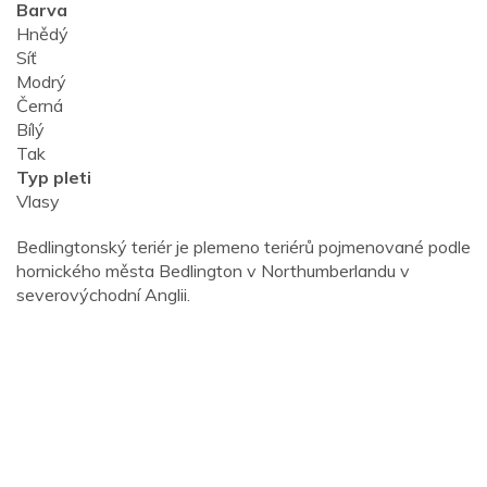
Barva
Hnědý
Síť
Modrý
Černá
Bílý
Tak
Typ pleti
Vlasy
Bedlingtonský teriér je plemeno teriérů pojmenované podle
hornického města Bedlington v Northumberlandu v
severovýchodní Anglii.