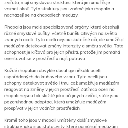
zvířata, mají smyslovou strukturu, která jim umožňuje
vnímat okolí. Tyto struktury jsou známé jako rhopalia a
nacházejí se na chapadlech medúzy.
Rhopalia jsou malé specializované orgány, které obsahují
různé smyslové buňky, včetně buněk citlivých na světlo
zvaných ocelli. Tyto ocelli nejsou skutečné oči, ale umožňují
medúzám detekovat změny intenzity a směru světla. Tato
schopnost je klíčová pro jejich přežití, protože jim pomáhá
orientovat se v prostředí a najít potravu.
Každé rhopalium obvykle obsahuje několik ocelli,
uspořádaných do kruhového vzoru. Tyto ocelli jsou
schopny detekovat světlo i tmu, což umožňuje medúzám
reagovat na změny v jejich prostředí. Zatímco ocelli na
rhopalii nejsou tak složité jako oči jiných zvířat, stále jsou
pozoruhodnou adaptací, která umožňuje medúzám
prospívat v jejich vodních prostředích.
Kromě toho jsou v rhopalii umístěny další smyslové
struktury, jako jsou statocysty, které pomáhají medúzám