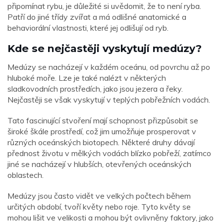
připomínat rybu, je důležité si uvědomit, že to není ryba.
Patří do jiné třídy zvířat a má odlišné anatomické a
behaviorální vlastnosti, které jej odlišují od ryb.
Kde se nejčastěji vyskytují medúzy?
Medúzy se nacházejí v každém oceánu, od povrchu až po
hluboké moře. Lze je také nalézt v některých
sladkovodních prostředích, jako jsou jezera a řeky.
Nejčastěji se však vyskytují v teplých pobřežních vodách.
Tato fascinující stvoření mají schopnost přizpůsobit se
široké škále prostředí, což jim umožňuje prosperovat v
různých oceánských biotopech. Některé druhy dávají
přednost životu v mělkých vodách blízko pobřeží, zatímco
jiné se nacházejí v hlubších, otevřených oceánských
oblastech.
Medúzy jsou často vidět ve velkých počtech během
určitých období, tvoří květy nebo roje. Tyto květy se
mohou lišit ve velikosti a mohou být ovlivněny faktory, jako