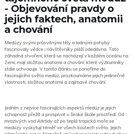
- Objevování pravdy o
jejich faktech, anatomii
a chování
Medúzy svými průsvitnými těly a ladnými pohyby
fascinovaly vědce i návštěvníky pláží odedávna. Tato
záhadná stvoření, která se nacházejí v každém oceánu na
Zemi, mají složitou anatomii a chování, které výzkumníky
stále uchvacuje. V tomto článku se ponoříme do
fascinujícího světa medúz, prozkoumáme jejich jedinečné
vlastnosti, složitou anatomii a zajímavé chování.
Jedním z nejvíce fascinujících aspektů medúz je jejich
schopnost přežít a prospívat v široké škále prostředí. Od
mrazivých vod Arktidy až po teplá tropická moře se
medúzy vyskytují téměř ve všech koutech světa. Jejich
přizpůsobivost je částečně způsobena jejich jednoduchou,