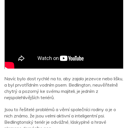
Navíc bylo dost rychlé na to, aby zajalo jezevce nebo lišku,
a byl prvotřídním vodním psem. Bedlington, neuvěřitelně
chytrý a pozorný ke svému majiteli, je jedním z
nejspolehlivějších teriérů.
Jsou to řešitelé problémů a věrní společníci rodiny a je o
nich známo, že jsou velmi aktivní a inteligentní psi.
Bedlingtonský teriér je odvážné, láskyplné a hravé