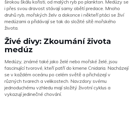
širokou škálu kořisti, od malých ryb po plankton. Medúzy se
i přes svou dravost stávají samy obětí predace. Mnoho
druhů ryb, mořských želv a dokonce i někteří ptáci se živí
medúzami a přidávají se tak do složité sítě mořského
života.
Živé divy: Zkoumání života
medúz
Medúzy, známé také jako želé nebo mořské želé, jsou
fascinující tvorové, kteří patří do kmene Cnidaria. Nacházejí
se v každém oceánu po celém světě a přicházejí v
různých tvarech a velikostech. Navzdory svému
jednoduchému vzhledu mají složitý životní cyklus a
vykazují jedinečné chování.