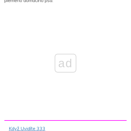
plemeno domácího psa.
ad
Když Uvidíte 333