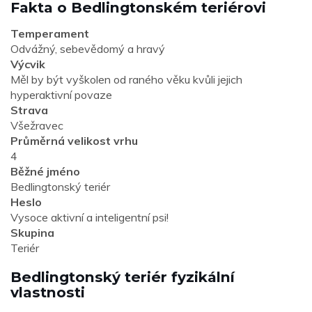
Fakta o Bedlingtonském teriérovi
Temperament
Odvážný, sebevědomý a hravý
Výcvik
Měl by být vyškolen od raného věku kvůli jejich
hyperaktivní povaze
Strava
Všežravec
Průměrná velikost vrhu
4
Běžné jméno
Bedlingtonský teriér
Heslo
Vysoce aktivní a inteligentní psi!
Skupina
Teriér
Bedlingtonský teriér fyzikální
vlastnosti