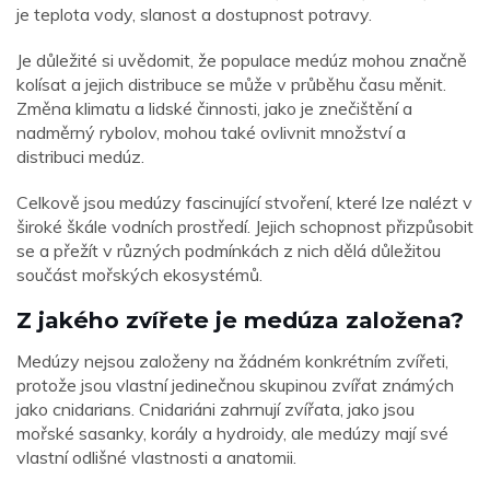
je teplota vody, slanost a dostupnost potravy.
Je důležité si uvědomit, že populace medúz mohou značně
kolísat a jejich distribuce se může v průběhu času měnit.
Změna klimatu a lidské činnosti, jako je znečištění a
nadměrný rybolov, mohou také ovlivnit množství a
distribuci medúz.
Celkově jsou medúzy fascinující stvoření, které lze nalézt v
široké škále vodních prostředí. Jejich schopnost přizpůsobit
se a přežít v různých podmínkách z nich dělá důležitou
součást mořských ekosystémů.
Z jakého zvířete je medúza založena?
Medúzy nejsou založeny na žádném konkrétním zvířeti,
protože jsou vlastní jedinečnou skupinou zvířat známých
jako cnidarians. Cnidariáni zahrnují zvířata, jako jsou
mořské sasanky, korály a hydroidy, ale medúzy mají své
vlastní odlišné vlastnosti a anatomii.