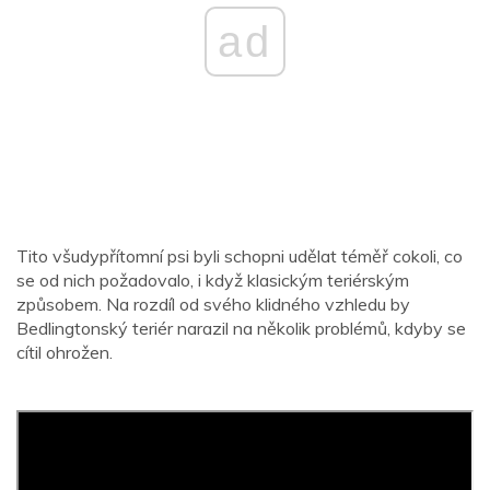
ad
Tito všudypřítomní psi byli schopni udělat téměř cokoli, co
se od nich požadovalo, i když klasickým teriérským
způsobem. Na rozdíl od svého klidného vzhledu by
Bedlingtonský teriér narazil na několik problémů, kdyby se
cítil ohrožen.