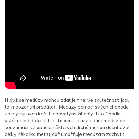
I když se medúzy mohou zdát jemné, ve skutečnosti jsou
to impozantní predátoři. Medúzy pomocí svých chapadel
zachycují svou kořist jedovatými žihadly. Tito žihadla
vstřikují jed do kořisti, ochromují ji a usnadňují medúzám
konzumaci. Chapadla některých druhů mohou dosahovat
délky několika metrů, což umožňuje medúzám zachytit