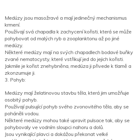
Medúzy jsou masožravé a mají jedinečný mechanismus
krmení.
Používají svá chapadla k zachycení kořisti, která se může
pohybovat od malých ryb a zooplanktonu až po jiné
medúzy.
Některé medúzy mají na svých chapadlech bodavé buňky
zvané nematocysty, které vstřikují jed do jejich kořisti.
Jakmile je kořist znehybněna, medúza ji přivede k tlamě a
zkonzumuje ji.
3. Pohyb:
Medúzy mají želatinovou stavbu těla, která jim umožňuje
osobitý pohyb.
Používají pulsující pohyb svého zvonovitého těla, aby se
poháněli vodou.
Některé medúzy mohou také upravit pulsace tak, aby se
pohybovaly ve vodním sloupci nahoru a dolů.
Jsou vynikající plavci a dokážou překonat velké