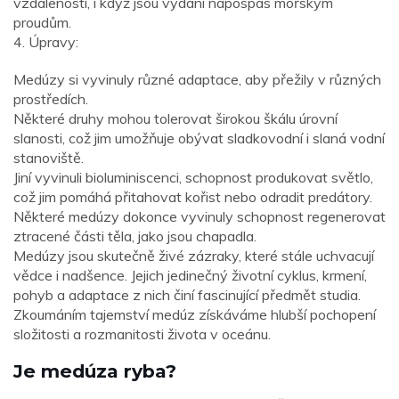
vzdálenosti, i když jsou vydáni napospas mořským
proudům.
4. Úpravy:
Medúzy si vyvinuly různé adaptace, aby přežily v různých
prostředích.
Některé druhy mohou tolerovat širokou škálu úrovní
slanosti, což jim umožňuje obývat sladkovodní i slaná vodní
stanoviště.
Jiní vyvinuli bioluminiscenci, schopnost produkovat světlo,
což jim pomáhá přitahovat kořist nebo odradit predátory.
Některé medúzy dokonce vyvinuly schopnost regenerovat
ztracené části těla, jako jsou chapadla.
Medúzy jsou skutečně živé zázraky, které stále uchvacují
vědce i nadšence. Jejich jedinečný životní cyklus, krmení,
pohyb a adaptace z nich činí fascinující předmět studia.
Zkoumáním tajemství medúz získáváme hlubší pochopení
složitosti a rozmanitosti života v oceánu.
Je medúza ryba?