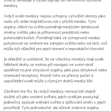
medúzy.
I když ocelli medúzy nejsou schopny vytvářet obrazy jako
naše oči, stále hrají klíčovou roli v přežití medúz. Tyto
orgány citlivé na světlo pomáhají medúzám detekovat
změny světla, jako je přítomnost predátorů nebo
potenciální kořisti. Pomáhají také ve schopnosti medúz
pohybovat se směrem ke zdrojům světla nebo od nich, což
může být důležité pro jejich krmení a reprodukční chování.
Je důležité si uvědomit, že ne všechny medúzy mají ocelli.
Některé druhy se mohou při navigaci ve svém okolí
spoléhat na jiné smyslové orgány, jako jsou dotykové nebo
chemické receptory. Kromě toho se přesný počet a
uspořádání ocelli může u různých druhů medúz lišit.
Závěrem lze říci, že i když medúzy nemusí mít stejně
složité oči jako ostatní zvířata, jejich ocelli jim poskytují
jedinečný způsob snímání světla a zjišťování změn v jejich
prostředí. Tyto jednoduché, ale účinné zrakové orgány