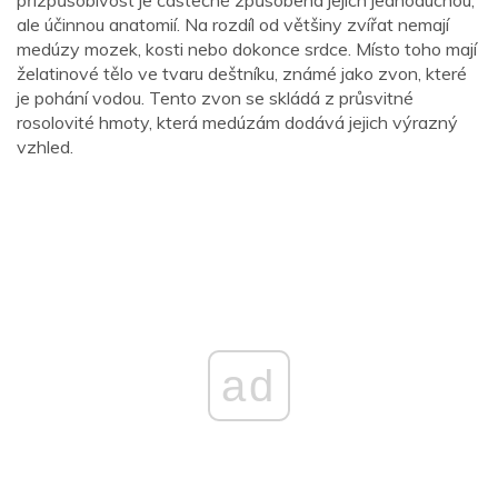
ale účinnou anatomií. Na rozdíl od většiny zvířat nemají
medúzy mozek, kosti nebo dokonce srdce. Místo toho mají
želatinové tělo ve tvaru deštníku, známé jako zvon, které
je pohání vodou. Tento zvon se skládá z průsvitné
rosolovité hmoty, která medúzám dodává jejich výrazný
vzhled.
ad