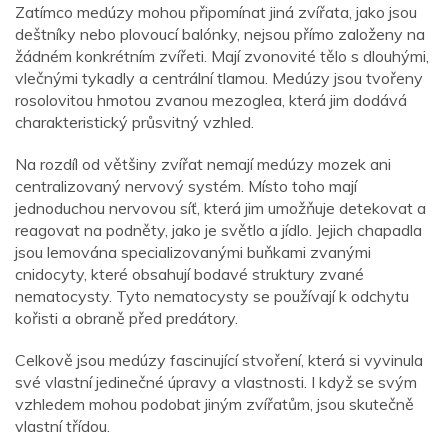
Zatímco medúzy mohou připomínat jiná zvířata, jako jsou
deštníky nebo plovoucí balónky, nejsou přímo založeny na
žádném konkrétním zvířeti. Mají zvonovité tělo s dlouhými,
vlečnými tykadly a centrální tlamou. Medúzy jsou tvořeny
rosolovitou hmotou zvanou mezoglea, která jim dodává
charakteristický průsvitný vzhled.
Na rozdíl od většiny zvířat nemají medúzy mozek ani
centralizovaný nervový systém. Místo toho mají
jednoduchou nervovou síť, která jim umožňuje detekovat a
reagovat na podněty, jako je světlo a jídlo. Jejich chapadla
jsou lemována specializovanými buňkami zvanými
cnidocyty, které obsahují bodavé struktury zvané
nematocysty. Tyto nematocysty se používají k odchytu
kořisti a obraně před predátory.
Celkově jsou medúzy fascinující stvoření, která si vyvinula
své vlastní jedinečné úpravy a vlastnosti. I když se svým
vzhledem mohou podobat jiným zvířatům, jsou skutečně
vlastní třídou.