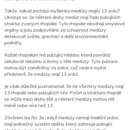
Takže, odkud pochází myšlenka medúzy mající 13 srdcí?
Ukazuje se, že některé druhy medúz mají řadu pulsujících
struktur zvaných rhopalia. Tyto rhopalie obsahují smyslové
orgány a jsou zodpovědné za schopnost medúzy
detekovat světlo, gravitaci a další environmentální
podněty.
Každé rhopalium má pulzující nádobu, která pomáhá
cirkulovat tekutinu a živiny v těle medúzy. Tyto pulzace
mohou být zaměněny za srdce, což vede k mylné
představě, že medúzy mají 13 srdcí.
Je však důležité poznamenat, že ne všechny medúzy mají
13 rhopalií nebo pulzujících cév. Počet a struktura rhopalií
se může mezi druhy lišit a některé medúzy mohou mít
méně nebo více než 13.
Závěrem lze říci, že i když medúzy nemají tradiční srdce,
mají jedinečný systém oběhu, který zahrnuje pulsující