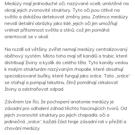
Medúzy mají jednoduché oči, nazývané ocelli, umístěné na
okraji jejich zvonovité struktury. Tyto oči jsou citlivé na
světlo a dokážou detekovat změny jasu. Zatímco medúzy
nevidí detailní obrázky jako lidé, jejich oči jim umožňují
vnímat přítomnost světla a stínů, což jim pomáhá
orientovat se v okolí.
Na rozdíl od většiny zvířat nemají medúzy centralizovaný
oběhový systém. Místo toho mají síť kanálů a trubic, které
distribuují živiny a kyslík do celého těla. Tyto kanály vedou
k malým strukturám nazývaným rhopalie, které obsahují
specializované buňky, které fungují jako srdce. Tato „srdce“
se stahují a pumpují tekutinu, čímž pomáhají cirkulovat
živiny a odstraňovat odpad.
Závěrem lze říci, že pochopení anatomie medúzy je
zásadní pro odhalení záhad těchto fascinujících tvorů. Od
jejich zvonovité struktury po jejich chapadla, oči a
jedinečná „srdce“, každá část hraje zásadní roli v přežití a
chování medúzy.