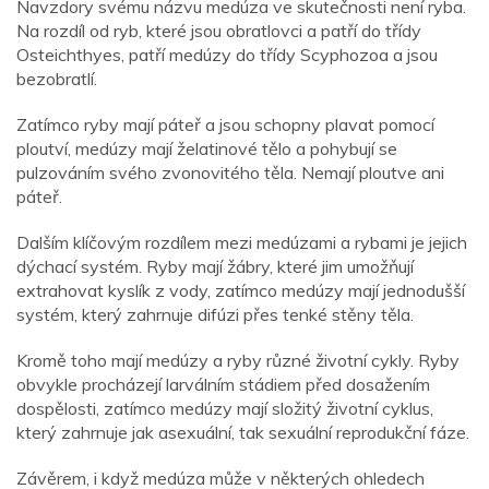
Navzdory svému názvu medúza ve skutečnosti není ryba.
Na rozdíl od ryb, které jsou obratlovci a patří do třídy
Osteichthyes, patří medúzy do třídy Scyphozoa a jsou
bezobratlí.
Zatímco ryby mají páteř a jsou schopny plavat pomocí
ploutví, medúzy mají želatinové tělo a pohybují se
pulzováním svého zvonovitého těla. Nemají ploutve ani
páteř.
Dalším klíčovým rozdílem mezi medúzami a rybami je jejich
dýchací systém. Ryby mají žábry, které jim umožňují
extrahovat kyslík z vody, zatímco medúzy mají jednodušší
systém, který zahrnuje difúzi přes tenké stěny těla.
Kromě toho mají medúzy a ryby různé životní cykly. Ryby
obvykle procházejí larválním stádiem před dosažením
dospělosti, zatímco medúzy mají složitý životní cyklus,
který zahrnuje jak asexuální, tak sexuální reprodukční fáze.
Závěrem, i když medúza může v některých ohledech