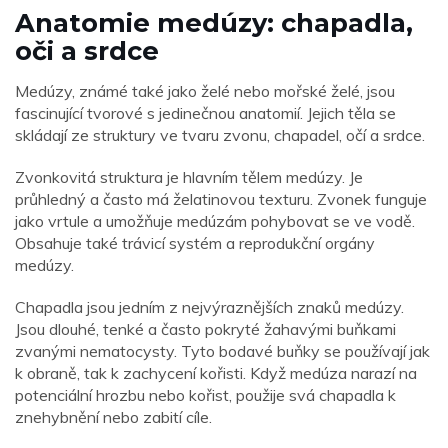
Anatomie medúzy: chapadla,
oči a srdce
Medúzy, známé také jako želé nebo mořské želé, jsou
fascinující tvorové s jedinečnou anatomií. Jejich těla se
skládají ze struktury ve tvaru zvonu, chapadel, očí a srdce.
Zvonkovitá struktura je hlavním tělem medúzy. Je
průhledný a často má želatinovou texturu. Zvonek funguje
jako vrtule a umožňuje medúzám pohybovat se ve vodě.
Obsahuje také trávicí systém a reprodukční orgány
medúzy.
Chapadla jsou jedním z nejvýraznějších znaků medúzy.
Jsou dlouhé, tenké a často pokryté žahavými buňkami
zvanými nematocysty. Tyto bodavé buňky se používají jak
k obraně, tak k zachycení kořisti. Když medúza narazí na
potenciální hrozbu nebo kořist, použije svá chapadla k
znehybnění nebo zabití cíle.