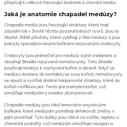
přispívají k celkové fascinující anatomii a chování medúz.
Jaká je anatomie chapadel medúzy?
Chapadla medúz jsou fascinující struktury, které hrají
zásadní roli v životě těchto pozoruhodných tvorů. Jsou to
dlouhé, štíhlé přívěsky, které vybíhají z těla medúzy a jsou
pokryty specializovanými buňkami nazývanými cnidocyty.
Cnidocyty jsou jedinečné pro medúzy a jiné cnidarians a
obsahují žihadla nazývaná nematocysty. Tato žihadla
používají medúzy k zachycení kořisti a obraně. Když se
medúza dostane do kontaktu se svou kořistí, nematocysty
se spustí a vystřelí drobné harpunovité struktury, které do
kořisti vstříknou jed. Tento jed znehybní kořist, což
umožňuje medúzám ji snadno zkonzumovat.
Chapadla medúzy jsou také lemována smyslovými
buňkami, které medúzám pomáhají detekovat změny v
jejím prostředí. Tyto buňky jsou citlivé na světlo, teplotu a
chemické podněty, což medúzám umožňuje navigaci a