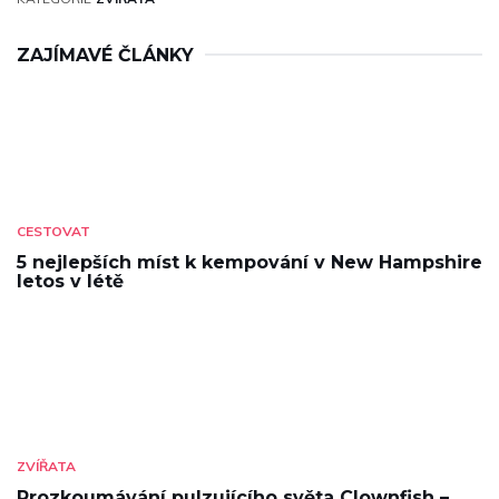
ZAJÍMAVÉ ČLÁNKY
CESTOVAT
5 nejlepších míst k kempování v New Hampshire
letos v létě
ZVÍŘATA
Prozkoumávání pulzujícího světa Clownfish –