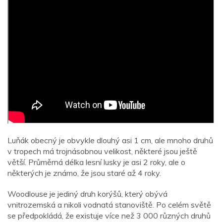
Luňák obecný je obvykle dlouhý asi 1 cm, ale mnoho druhů
v tropech má trojnásobnou velikost, některé jsou ještě
větší. Průměrná délka lesní lusky je asi 2 roky, ale o
některých je známo, že jsou staré až 4 roky.
Woodlouse je jediný druh korýšů, který obývá
vnitrozemská a nikoli vodnatá stanoviště. Po celém světě
se předpokládá, že existuje více než 3 000 různých druhů