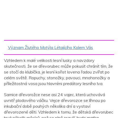
Význam Žlutého Motýla Létajícího Kolem Vás
Vzhledem k malé velikosti lesní lusky a navzdory
skutečnosti, že se dřevorubec může pokusit chránit tím, že
se stočí do klubíčka, je lesní kořist lovena řadou zvířat po
celém světě. Ropuchy, stonožky, pavouci, mnohonožky a
příležitostná vosa jsou hlavními predátory lesního lva.
Samice dřevorožce nese asi 24 vajec, která uchovává
uvnitř plodového váčku. Vejce dřevorozce se líhnou po
inkubační době pouhých několika dní a vystaví
dřevorozené děti. Vzhledem k tomu, že dětská dřevorubec
trvá několik měsíců, než se plně rozvíjí, bude matka