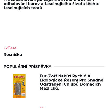
odhalování barev a fascinujícího života těchto
fascinujících tvorů
ZVÍŘATA
Rosnička
POPULÁRNÍ PŘÍSPĚVKY
Fur-Zoff Nabízí Rychlé A
Ekologické Řešení Pro Snadné
Odstranění Chlupů Domácích
Mazlíčků.