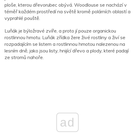
ploše, kterou dřevorubec obývá. Woodlouse se nachází v
téměř každém prostředí na světě kromě polárních oblastí a
vyprahlé pouště.
Luňák je býložravé zvíře, a proto jí pouze organickou
rostlinnou hmotu. Luňák zřídka žere živé rostliny a živí se
rozpadajícím se listem a rostlinnou hmotou nalezenou na
lesním dně, jako jsou listy, hnijící dřevo a plody, které padají
ze stromů nahoře.
ad